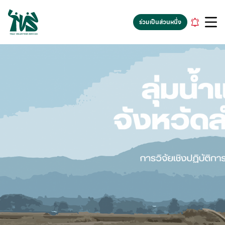
gv-5iuoxpem74qfjw.dv.googlehosted.com
ร่วมเป็นส่วนหนึ่ง