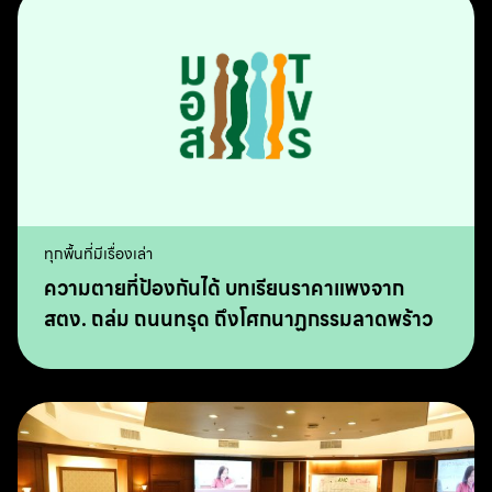
ทุกพื้นที่มีเรื่องเล่า
ความตายที่ป้องกันได้ บทเรียนราคาแพงจาก
สตง. ถล่ม ถนนทรุด ถึงโศกนาฏกรรมลาดพร้าว