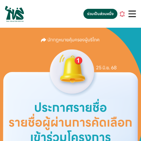
gv-5iuoxpem74qfjw.dv.googlehosted.com
ร่วมเป็นส่วนหนึ่ง