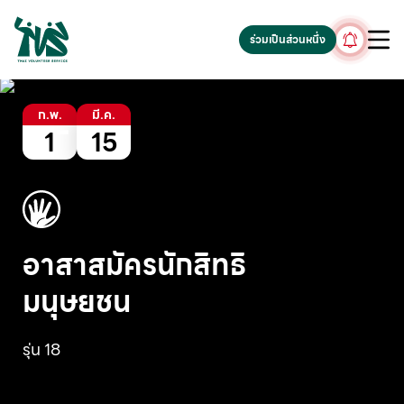
gv-5iuoxpem74qfjw.dv.googlehosted.com
ร่วมเป็นส่วนหนึ่ง
ก.พ.
มี.ค.
1
15
อาสาสมัครนักสิทธิ
มนุษยชน
รุ่น 18