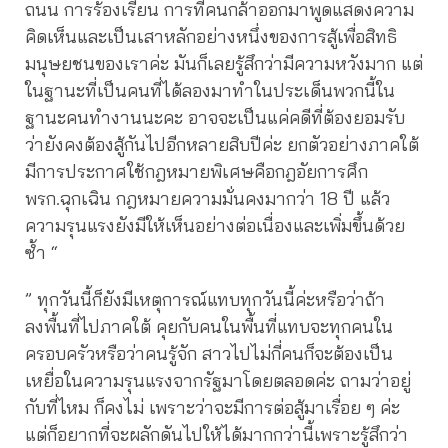
ถนน การร้องเรียน การที่คนกล้าออกมาพูดแสดงความ
คิดเห็นและเป็นเสาหลักอย่างหนึ่งของการสู้เพื่อสิทธิ
มนุษยชนของเราค่ะ มันก็เลยรู้สึกว่ามีความหวังมาก แต่
ในฐานะที่เป็นคนที่ได้ลองมาทำในประเด็นพวกนี้ใน
ฐานะคนทำงานนะคะ อาจจะเป็นแค่คดีที่ต้องยอมรับ
ว่ายังคงต้องสู้กันไปอีกหลายสิบปีค่ะ ยกตัวอย่างภาคใต้
มีการประกาศใช้กฎหมายพิเศษคือกฎอัยการศึก
พรก.ฉุกเฉิน กฎหมายความมั่นคงมากว่า 18 ปี แล้ว
ความรุนแรงยังมีให้เห็นอย่างต่อเนื่องและเพิ่มขึ้นด้วย
ซ้ำ “
” ทุกวันนี้ก็ยังมีเหตุการณ์แทบทุกวันนี้ค่ะหรือว่าถ้า
ลงพื้นที่ไปภาคใต้ คุยกับคนในพื้นที่แทบจะทุกคนใน
ครอบครัวหรือว่าคนรู้จัก สาวไปไม่กี่คนก็จะต้องเป็น
เหยื่อในความรุนแรงจากรัฐมาโดยตลอดค่ะ ถามว่าอยู่
กับที่ไหม ก็คงไม่ เพราะว่าจะมีการต่อสู้มาเรื่อย ๆ ค่ะ
แต่ก็อยากที่จะผลักดันไปให้ได้มากกว่านี้เพราะรู้สึกว่า