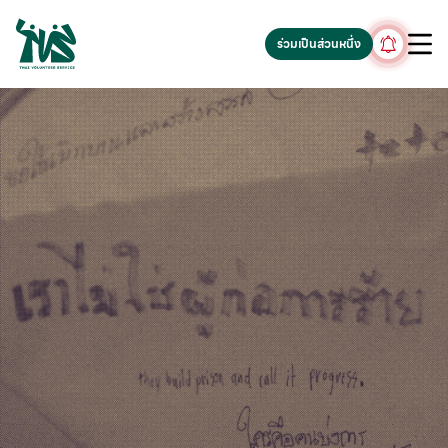
gv-5iuoxpem74qfjw.dv.googlehosted.com
ร่วมเป็นส่วนหนึ่ง