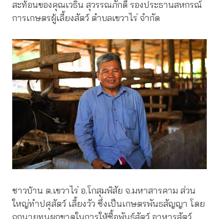
สะท้อนของคุณเวธิน สุวรรณภักดี รองประธานสหกรณ์
การเกษตรผู้เลี้ยงสัตว์ ตำบลเขวาไร่ จำกัด
ชาวบ้าน ต.เขวาไร่ อ.โกสุมพิสัย จ.มหาสารคาม ส่วน
ใหญ่ทำปศุสัตว์ เลี้ยงวัว ซึ่งเป็นเกษตรพันธสัญญา โดย
ถูกนายทุนผูกขาดในการให้ซื้อพันธุ์สัตว์ อาหารสัตว์