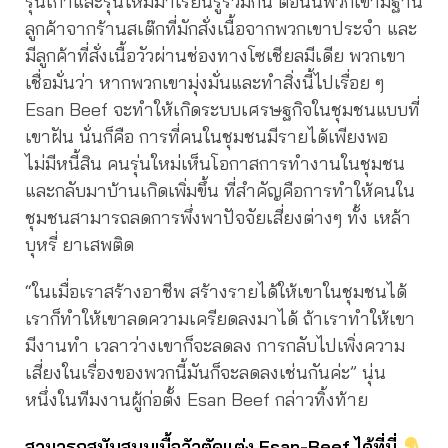
รุ่นเก่าและรุ่นใหม่มาเรียนรู้ร่วมกัน ตอนนี้พวกเขามีฐาน
ลูกค้าจากร้านสเต๊กที่มักสั่งเนื้อจากพวกเขาประจำ และ
มีลูกค้าที่สั่งเนื้อวัวผ่านช่องทางโซเชียลมีเดีย พวกเขา
เชื่อมั่นว่า หากพวกเขามุ่งมั่นและทำสิ่งนี้ไปเรื่อย ๆ
Esan Beef จะทำให้เกิดระบบเศรษฐกิจในชุมชนแบบที่
เขาฝัน นั่นก็คือ การที่คนในชุมชนมีรายได้เพียงพอ
ไม่มีหนี้สิน คนรุ่นใหม่เห็นโอกาสการทำงานในชุมชน
และกลับมาบ้านเกิดเพิ่มขึ้น ที่สำคัญคือการทำให้คนใน
ชุมชนสามารถลดการพึ่งพาปัจจัยเสี่ยงต่างๆ ทั้ง เหล้า
บุหรี่ ยาเสพติด
“ในเมื่อเราสร้างอาชีพ สร้างรายได้ให้เขาในชุมชนได้
เราก็ทําให้เขาลดความเครียดลงมาได้ ถ้าเราทําให้เขา
มีงานทํา เวลาว่างเขาก็จะลดลง การกลับไปเพิ่งความ
เสี่ยงในเรื่องของพวกนี้มันก็จะลดลงเช่นกันค่ะ” นุ่น
หนึ่งในทีมงานผู้ก่อตั้ง Esan Beef กล่าวทิ้งท้าย
สามารถสนับสนุนเนื้อวัวตัดแต่ง Esan-Beef ได้ที่นี่