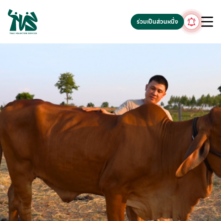
gv-5iuoxpem74qfjw.dv.googlehosted.com
ร่วมเป็นส่วนหนึ่ง