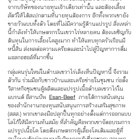
จากบริษัทของนายทุนเจ้าเดียวเท่านั้น และต้องเลี้ยง
สัตว์ให้ได้สเปกตามที่นายทุนต้องการ อีกทั้งพวกเขายัง
ขายวัวแบบทั้งตัว โดยที่ไม่มีความรู้ด้านแปรรูป สิ่งเหล่า
นี้กำลังทำให้เกษตรกรในเขวาไร่หลายคน ต้องเผชิญกับ
ต้นทุนในการเลี้ยงโคสูงมาก ทำให้แทบทุกครัวเรือนมี
หนี้สิน ส่งผลต่อความเครียดและนำไปสู่ปัญหาการดื่ม
แอลกอฮอล์ที่มากขึ้น
กลุ่มคนรุ่นใหม่ในตำบลเขวาไร่เล็งเห็นปัญหานี้ จึงรวม
ตัวกัน ร่วมมือกับชาวบ้านและเครือข่ายในชุมชน ก่อตั้ง
วิสาหกิจชุมชนผู้ผลิตและแปรรูปเนื้อตำบลเขวาไร่ใน
แบรนด์ อีสานบีพ
Esan-Beef
ภายใต้การสนับสนุน
ของสำนักงานกองทุนสนับสนุนการสร้างเสริมสุขภาพ
(สสส.) พวกเขาลงมือปลุกปั้นทุกอย่างตั้งแต่การออกแบบ
โลโก้ให้มีความทันสมัย ที่สำคัญคือพวกเขาจัดอบรมการ
แปรรูปเนื้อโค โดยดึงเกษตรกรผู้เลี้ยงโคเดิมและผู้ที่
สนใจมาเข้าร่วมอบรมกับวิทยากรผู้เชี่ยวชาญ สอนทุก