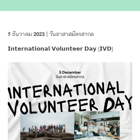
𝟓 ธันวาคม 𝟮𝟬𝟮𝟯 | วันอาสาสมัครสากล
𝗜𝗻𝘁𝗲𝗿𝗻𝗮𝘁𝗶𝗼𝗻𝗮𝗹 𝗩𝗼𝗹𝘂𝗻𝘁𝗲𝗲𝗿 𝗗𝗮𝘆 (𝗜𝗩𝗗)