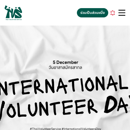
gv-5iuoxpem74qfjw.dv.googlehosted.com
ร่วมเป็นส่วนหนึ่ง