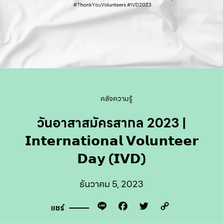
คลังความรู้
วันอาสาสมัครสากล 2023 |
𝗜𝗻𝘁𝗲𝗿𝗻𝗮𝘁𝗶𝗼𝗻𝗮𝗹 𝗩𝗼𝗹𝘂𝗻𝘁𝗲𝗲𝗿
𝗗𝗮𝘆 (𝗜𝗩𝗗)
ธันวาคม 5, 2023
Line
Facebook
Twitter
Copy
แชร์
Link