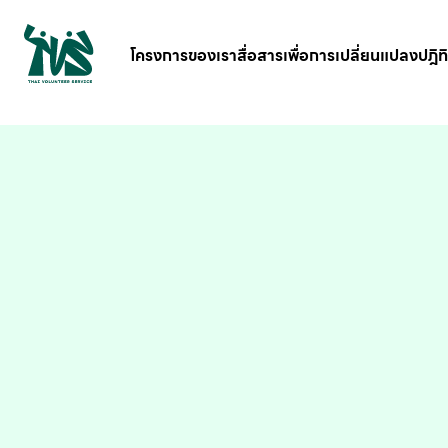
gv-5iuoxpem74qfjw.dv.googlehosted.com
โครงการของเรา
สื่อสารเพื่อการเปลี่ยนแปลง
ปฎิท