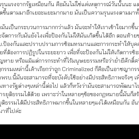
รุนแรงจากรัฐเหมือนกัน คือมันไม่ใช่แค่เหตุการณ์วันนั้นนะ แต
่เกิดขึ้นตามมาอีกเยอะแยะมากมาย มันเป็นความรุนแรงตามมาท
่ามันเป็นกระบวนการมากกว่าแล้ว มันจะทำให้เราเข้าใจมากขึ้น
ะจัดการกับมันยังไงเพื่อป้องกันไม่ให้มันเกิดขึ้นได้อีก ตอนท้าย
รบ.ป้องกันและปราบปรามการซ้อมทรมานและการกระทำให้บุค
ยที่ต้องการปฏิรูปในระยะยาว เพื่อที่จะป้องกันไม่ให้เกิดการ
ญหาย หรือแม้แต่การกระทำที่ไร้มนุษยธรรมหรือว่าย่ำยีศักดิ์ศ
กรรมเหล่านี้เค้าเรียกว่าถูก Criminalized ก็คือเป็นอาชญากร
่าพรบ.นี้มันจะสามารถที่จะบังคับใช้อย่างมีประสิทธิภาพจริงๆ เพื
ทางรัฐต่างๆเหล่านี้ต่อไป แล้วก็หวังว่ามันจะสามารถพัฒนา
รยุติธรรมได้ด้วย เพราะว่าในหลายๆข้อของกฏหมายนี้มันก็สร
ติธรรมได้มีประสิทธิภาพมากขึ้นในหลายๆแง่ได้เหมือนกัน อันน
มาที่ไปค่ะ