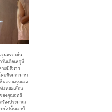
มรุนแรง เช่น
ันเกิดเหตุที่
ลายมิติมาก
ก็โดนซ้อมทรมาน
เห็นความรุนแรง
รือโรคสะเทือน
่อของคุณฤทธิ
รียกร้องประมาณ
หายไปนั้นเราก็