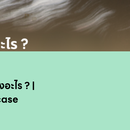
งอะไร ? |
case