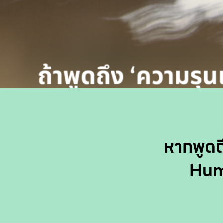
หากพูดถึ
Hum