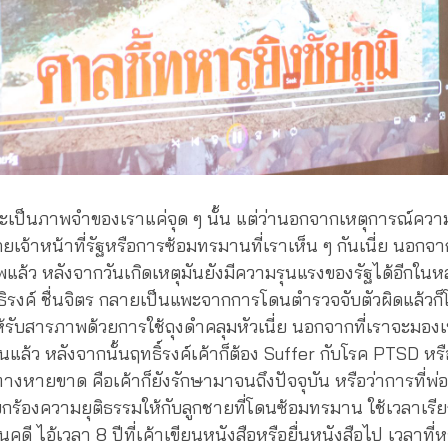
จจะเป็นภาพจำของเราแค่จุด ๆ นั้น แต่ว่านอกจากเหตุการณ์ควา
จ้าหน้าที่รัฐหรือการซ้อมทรมานที่เราเห็น ๆ กันเนี่ย นอกจากว
ล้ว หลังจากวันเกิดเหตุมันยังมีความรุนแรงของรัฐได้อีกในห
ธิรงค์ ชื่นจิตร กลายเป็นแพะจากการโดนตำรวจจับตัวผิดแล้ว
ห้รับสารภาพด้วยการใช้ถุงดำคลุมหัวเนี่ย นอกจากที่เราจะมอง
ั้นแล้ว หลังจากนั้นฤทธิ์รงค์เค้าก็ต้อง Suffer กับโรค PTSD ห
ีทางหายขาด คือเค้าก็ยังรักษามาจนถึงปัจจุบัน หรือว่าการที่พ
รียกร้องความยุติธรรมให้กับลูกชายที่โดนซ้อมทรมาน ใช้เวลาเ
็นคดี ไอ้เวลา 8 ปีที่เค้าเขียนหนังสือหรือยื่นหนังสือไป เวลาที่