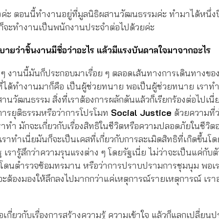
ผึ้งค่ะ ตอนนี้ทำงานอยู่ที่มูลนิธิผสานวัฒนธรรมค่ะ ทำมาได้หนึ่
้วก็จะทำงานเป็นพนักงานประจำต่อไปด้วยค่ะ
บายว่าชิ้นงานมีชื่อว่าอะไร แล้วมีแรงบันดาลใจมาจากอะไร
 ๆ งานนี้มันก็ประกอบมาเรื่อย ๆ ตลอดเส้นทางการเดินทางของเ
ได้ทำงานมาก็คือ เป็นผู้ช่วยทนาย พอเป็นผู้ช่วยทนาย เราท
สานวัฒนธรรม สิ่งที่เราต้องการผลักดันแล้วก็เรียกร้องต่อไปเนี่
ารยุติธรรมหรือว่าการโปรโมท
Social Justice
ด้วยความที่ว
ราทำ มักจะเกี่ยวกับเรื่องสิทธิในชีวิตหรือความปลอดภัยในชีวิต
เราทำเนี่ยมันก็จะเป็นเคสที่เกี่ยวกับการละเมิดสิทธิที่เกิดขึ้น
ฐ เรารู้สึกว่าความรุนแรงต่าง ๆ โดยรัฐเนี่ย ไม่ว่าจะเป็นแค่กับ
ยื่อโดนตำรวจซ้อมทรมาน หรือว่าการปราบปรามการชุมนุม พอเร
จะต้องมองให้ลึกลงไปมากกว่าแค่เหตุการณ์รายเหตุการณ์ เร
อเกี่ยวกับเรื่องการสร้างความรู้ ความเข้าใจ แล้วก็แลกเปลี่ยนปร