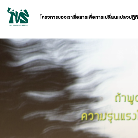
gv-5iuoxpem74qfjw.dv.googlehosted.com
โครงการของเรา
สื่อสารเพื่อการเปลี่ยนแปลง
ปฎิท