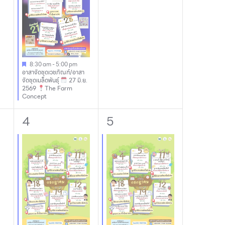
8:30 am
-
5:00 pm
อาสาจัดชุดเวชภัณฑ์/อาสา
จัดชุดเมล็ดพันธุ์
27 มิ.ย.
2569
The Farm
Concept
1
1
4
5
event,
event,