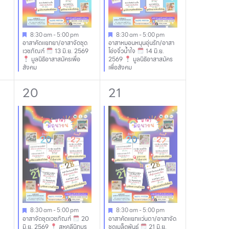
8:30 am
-
5:00 pm
8:30 am
-
5:00 pm
อาสาคัดแยกยา/อาสาจัดชุด
อาสาหมอนหนุนอุ่นรัก/อาสา
เวชภัณฑ์
13 มิ.ย. 2569
โอ่งจิ๋วน้ำใจ
14 มิ.ย.
มูลนิธิอาสาสมัครเพื่อ
2569
มูลนิธิอาสาสมัคร
สังคม
เพื่อสังคม
2
1
20
21
events,
event,
8:30 am
-
5:00 pm
8:30 am
-
5:00 pm
อาสาจัดชุดเวชภัณฑ์
20
อาสาคัดแยกแว่นตา/อาสาจัด
มิ.ย. 2569
สหคลีนิกบูร
ชุดเมล็ดพันธุ์
21 มิ.ย.