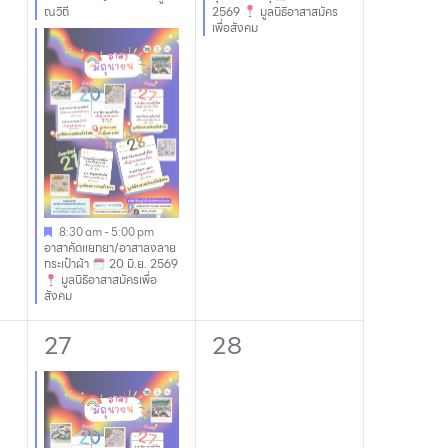
ณวิถี
2569
มูลนิธิอาสาสมัคร
เพื่อสังคม
8:30 am
-
5:00 pm
อาสาคัดแยกยา/อาสาลงลาย
กระเป๋าผ้า
20 มิ.ย. 2569
มูลนิธิอาสาสมัครเพื่อ
สังคม
1
0
27
28
event,
events,