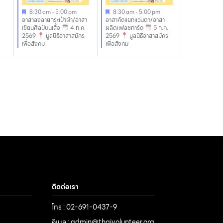
8:30 am
-
5:00 pm
8:30 am
-
5:00 pm
อาสาลงลายกระเป๋าผ้า/อาสา
อาสาคัดแยกแว่นตา/อาสา
เขียนศิลป์บนเสื้อ
4 ก.ค.
ผลิตแฟลชการ์ด
5 ก.ค.
2569
มูลนิธิอาสาสมัคร
2569
มูลนิธิอาสาสมัคร
เพื่อสังคม
เพื่อสังคม
ติดต่อเรา
โทร : 02-691-0437-9
อีเมล : admin@thaivolunteer.org