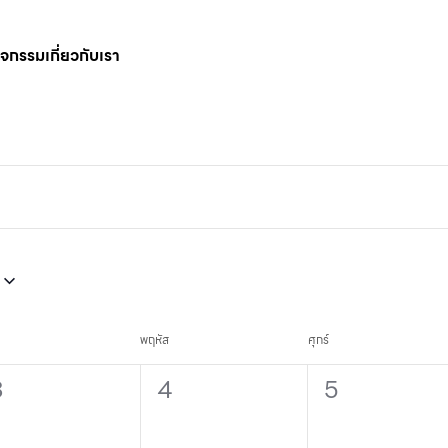
กิจกรรม
เกี่ยวกับเรา
พฤหัส
ศุกร์
0
0
0
3
4
5
vents,
events,
events,