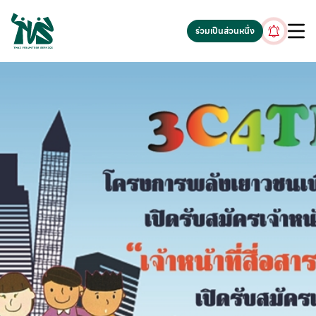
gv-5iuoxpem74qfjw.dv.googlehosted.com
ร่วมเป็นส่วนหนึ่ง