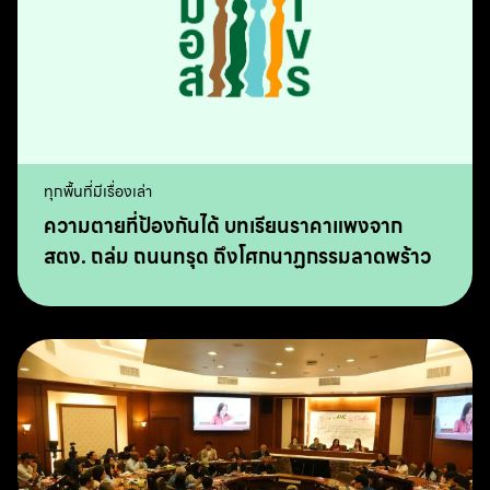
ทุกพื้นที่มีเรื่องเล่า
ความตายที่ป้องกันได้ บทเรียนราคาแพงจาก
สตง. ถล่ม ถนนทรุด ถึงโศกนาฏกรรมลาดพร้าว