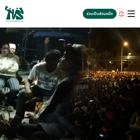
gv-5iuoxpem74qfjw.dv.googlehosted.com
ร่วมเป็นส่วนหนึ่ง