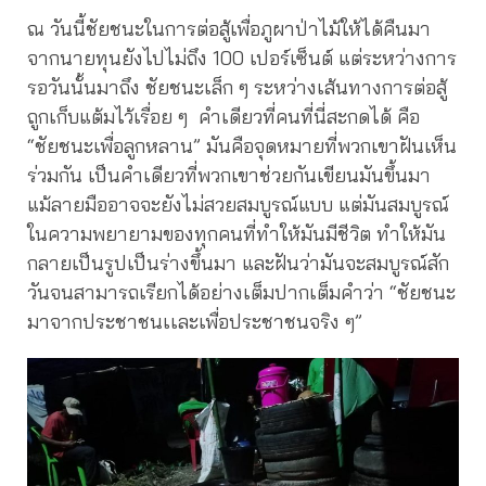
ณ วันนี้ชัยชนะในการต่อสู้เพื่อภูผาป่าไม้ให้ได้คืนมา
จากนายทุนยังไปไม่ถึง 100 เปอร์เซ็นต์ แต่ระหว่างการ
รอวันนั้นมาถึง ชัยชนะเล็ก ๆ ระหว่างเส้นทางการต่อสู้
ถูกเก็บแต้มไว้เรื่อย ๆ คำเดียวที่คนที่นี่สะกดได้ คือ
“ชัยชนะเพื่อลูกหลาน” มันคือจุดหมายที่พวกเขาฝันเห็น
ร่วมกัน เป็นคำเดียวที่พวกเขาช่วยกันเขียนมันขึ้นมา
แม้ลายมืออาจจะยังไม่สวยสมบูรณ์แบบ แต่มันสมบูรณ์
ในความพยายามของทุกคนที่ทำให้มันมีชีวิต ทำให้มัน
กลายเป็นรูปเป็นร่างขึ้นมา และฝันว่ามันจะสมบูรณ์สัก
วันจนสามารถเรียกได้อย่างเต็มปากเต็มคำว่า “ชัยชนะ
มาจากประชาชนเเละเพื่อประชาชนจริง ๆ”