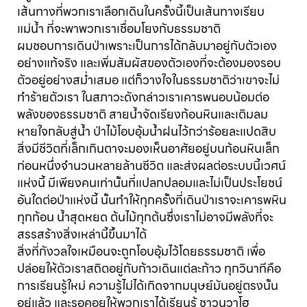
เส้นทางที่พวกเราเลือกเดินในครั้งนี้เป็นเส้นทางเรียบ
แม่น้ำ ที่จะพาพวกเราเชื่อมโยงกับธรรมชาติ
ผมชอบการเดินป่าเพราะเป็นการได้กลับมาอยู่กับตัวเอง
อย่างแท้จริง และเพิ่มสัมผัสของตัวเองที่จะต้องมองรอบ
ตัวอยู่อย่างสม่ำเสมอ แต่ก็วางใจในธรรมชาติว่าเขาจะไม่
ทำร้ายตัวเรา ในสภาวะดังกล่าวเราเคารพนอบน้อมต่อ
พลังของธรรมชาติ สายน้ำจัดเรียงก้อนหินและเติมลม
หายใจกลับสู่น้ำ ป่าไม้โอบอุ้มน้ำฝนไว้กว่าร้อยละแปดสิบ
สิ่งมีชีวิตที่เล็กเกินตาจะมองเห็นอาศัยอยู่บนก้อนหินเล็ก
ก่อนหนึ่งจำนวนหลายล้านชีวิต และส่งผลต่อระบบนี้เวศน์
แห่งนี้ มีเพียงคนเท่านั้นที่แปลกปลอมและไม่เป็นประโยชน์
อันใดต่อป่าแห่งนี้ นั้นทำให้ทุกครั้งที่เดินป่าเราจะเคารพหิน
ทุกก้อน น้ำสุดหยด ต้นไม้ทุกต้นซึ่งเราไม่อาจมีพลังที่จะ
สรรสร้างสิ่งเหล่านี้ขึ้นมาได้
สิ่งที่กังวลใจเหมือนจะถูกโอบอุ้มไว้โดยธรรมชาติ เพื่อ
ปล่อยให้ตัวเราสถิตอยู่กับก้าวเดินแต่ละก้าว ทุกวินาทีคือ
การเรียนรู้ใหม่ ความรู้ไม่ได้เกิดจากมนุษย์มันอยู่ตรงนั้น
อยู่แล้ว และรอคอยให้พวกเราได้เรียนรู้ ชาวนวาโฮ