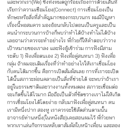
และพวกเรา(We) ซึ่งทั้งหมดถูกร้อยเรียงการด้วยเส้นที่
เรียกว่าความเชือมโยง(Connect) การเชื่อมโยงเป็น
ทักษะหรือสิ่งที่สำคัญมากของกระบวนกร ผมมีปัญหา
เรื่องนี้พอสมควร มองย้อนกลับไปตอนเป็นครูและเป็น
คนนำกระบวนการบ้างก็พบว่าทำได้บ้างทำไม่ได้บ้าง
เลยถามว่าควรจะทำอย่างไร พี่ก๋วยก็ให้คำตอบว่าวาง
เป้าหมายของเราลง และฟังผู้เข้าร่วม การฟังมีสาม
ระดับ 1) ฟังเพื่อตนเอง 2) ฟังเพื่อคู่สนทนา 3) ฟังเพื่อ
กลุ่ม ถ้าผมจะเติมเรื่องที่ว่าทำอย่างไรให้เราเชื่อมโยง
กับคนได้มากขึ้น คือการเปิดสัมผัสเลย การที่เราจะเปิด
ได้นั้นสภาวะผ่อนคลายเป็นสิ่งที่ช่วยได้ จะพบว่าถ้าเรา
อยู่ในธรรมชาติและวางงานทั้งหมดลง สภาวะเชื่อมต่อ
จะเกิดขึ้นได้ไวมาก มือถือเป็นตัวที่ขัดขวางเราไม่ให้เกิด
การเชื่อมโยงได้โดยง่าย กลับมาฟังเพื่อคู่สนทนา คน
เรามีหนึ่งปาก สองหู เราควรจะใช้สัดส่วนตามนั้น
อาจารย์ท่านหนึ่ง(ในหนังสือ)เคยสอนผมไว้ พี่ก๋วยพา
พวกเราเล่นกิจกรรมหลับตาสัมผัสใบหน้าเพื่อน และลอง