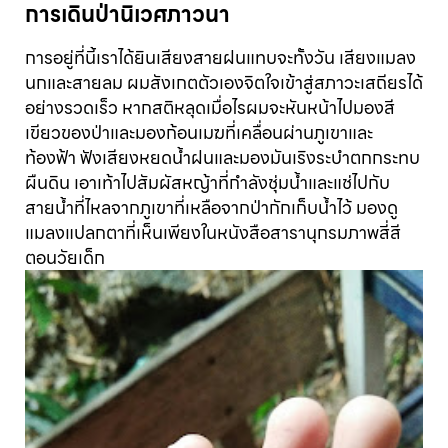
การเดินป่านิเวศภาวนา
การอยู่ที่นี้เราได้ยินเสียงสายฝนแทบจะทั้งวัน เสียงแมลง
นกและสายลม ผมสังเกตตัวเองจิตใจเข้าสู่สภาวะเสถียรได้
อย่างรวดเร็ว หากสติหลุดเมื่อไรผมจะหันหน้าไปมองสี
เขียวของป่าและมองก้อนเมฆที่เคลื่อนผ่านภูเขาและ
ท้องฟ้า ฟังเสียงหยดน้ำฝนและมองมันเริงระบำตกกระทบ
ผืนดิน เอาเท้าไปสัมผัสหญ้าที่กำลังชุ่มน้ำและแช่ไปกับ
สายน้ำที่ไหลจากภูเขาที่เหลือจากป่ากักเก็บน้ำไว้ มองดู
แมลงแปลกตาที่เห็นเพียงในหนังสือสารานุกรมภาพสี่สี
ตอนวัยเด็ก