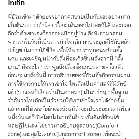
ไทเก๊ก
พี่อ้วนเข้ามาด้วยบรรยากาศสบายเป็นกันเองอย่างมาก
เริ่มต้นบอกว่าถ้าใครเบื่อจะเดินออกไปเลยก็ได้ และบอก
อีกว่าตัวเขาเองก็อาจจะแป๊กอยู่บ้าง สิ่งที่เอามาสอน
พวกเราในวันนี้เป็นการนำไทเก๊ก มาประยุกค์ใช้กับหลัก
ปรัญชาในการใช้ชีวิต เพื่อให้พวกเราทุกคนพร้อมตั้ง
แกน และเผชิญหน้ากับสิ่งที่จะเกิดขึ้นหลังจากนี้ “ตั้ง
แกน” คืออะไร? เราพูดถึงเรื่องตั้งแกนหลายครั้งแล้ว
ก่อนจะมาถึงวันนี้ การอธิบายของพี่อ้วนจัดกิจกรรมผ่าน
การใช้ร่างกายให้เราเข้าใจ ไทเก๊กเป็นศาสตร์ที่มีลัทธิ
เต๋า(บางคนก็เรียกว่าเป็นศาสนา) เป็นปรัชญาพื้นฐาน
ว่ากันว่าไทเก๊กเป็นตัวช่วยให้เราเข้าใจเต๋าได้ง่ายขึ้น
แล้วผมก็ได้เจอกับตัวเองถึงแม้ว่าจะเป็นระยะเวลาเพียง
หนึ่งวันแต่ก็เปิดโลกไปมากทีเดียว เริ่มต้นพี่อ้วนใช้
ทฤษฎีไข่แดง ไข่ขาวมาอธิบายจุดสบาย(Comfort
zone)และสุดไม่สบาย(Uncomfort zone) เพื่อจะนำ