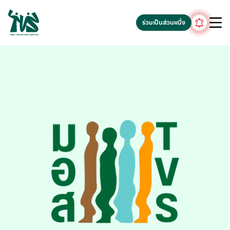
gv-5iuoxpem74qfjw.dv.googlehosted.com
ร่วมเป็นส่วนหนึ่ง