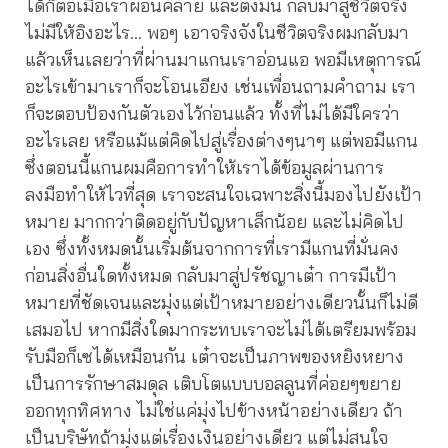
ได้ก็ต่อเมื่อเราผ่อนคลาย และตั้งมั่น กลับมาสู่ชีวิตจริง
ไม่มีให้อิงอะไร… พอๆ เอาจริงจังในชีวิตจริงผมกลับมา
แล้วเห็นเลยว่าที่ผ่านมาแกนเราอ่อนแอ พอมีเหตุการณ์
อะไรเข้ามาเราก็จะโอนเอียง เช่นเพื่อนถามคำถาม เรา
ก็จะตอบป้องกันตัวเองไว้ก่อนแล้ว ทั้งที่ไม่ได้มีใครว่า
อะไรเลย หรือแม้แต่คิดไปสู่เรื่องต่างๆนาๆ แต่พอมีแกน
ซึ่งตอนนี้แกนผมคือการทำให้เราได้ข้อมูลผ่านการ
ลงมือทำให้ไวที่สุด เราจะสนใจเฉพาะสิ่งนี้มองไปยังเป้า
หมาย มากกว่าติดอยู่กับปัญหาเล็กน้อย และไม่คิดไป
เอง ซึ่งทั้งหมดนั้นเริ่มต้นจากการที่เรามีแกนที่มั่นคง
ก่อนสิ่งอื่นใดทั้งหมด กลับมาสู่ปรัชญาเต๋า การมีเป้า
หมายที่ชัดเจนและมุ่งแต่เป้าหมายอย่างเดียวนั้นก็ไม่ดี
เสมอไป หากมีสิ่งใดมากระทบเราจะไม่ได้เตรียมพร้อม
รับมือก็เซได้เหมือนกัน เต๋าจะเป็นภาพของหยิงหยาง
เป็นการรักษาสมดุล เติบโตแบบบอลลูนที่ค่อยๆขยาย
ออกทุกทิศทาง ไม่ใช่แค่มุ่งไปข้างหน้าอย่างเดียว ถ้า
เป็นบริษัทถ้ามุ่งแต่เรื่องเงินอย่างเดียว แต่ไม่สนใจ