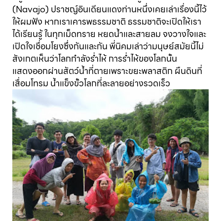
(Navajo) ปราชญ์อินเดียนแดงท่านหนึ่งเคยเล่าเรื่องนี้ไว้
ให้ผมฟัง หากเราเคารพธรรมชาติ ธรรมชาติจะเปิดให้เรา
ได้เรียนรู้ ในทุกเม็ดทราย หยดน้ำและสายลม จงวางใจและ
เปิดใจเชื่อมโยงซึ่งกันและกัน พี่นิคมเล่าว่ามนุษย์สมัยนี้ไม่
สังเกตเห็นว่าโลกกำลังร่ำไห้ การร่ำไห้ของโลกนั้น
แสดงออกผ่านสัตว์น้ำที่ตายเพราะขยะพลาสติก ผืนดินที่
เสื่อมโทรม น้ำแข็งขั้วโลกที่ละลายอย่างรวดเร็ว