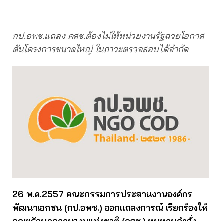
กป.อพช.แถลง คสช.ต้องไม่ให้หน่วยงานรัฐฉวยโอกาส
ดันโครงการขนาดใหญ่ ในภาวะตรวจสอบได้จำกัด
26 พ.ค.2557 คณะกรรมการประสานงานองค์กร
พัฒนาเอกชน (กป.อพช.) ออกแถลงการณ์ เรียกร้องให้
คณะรักษาความสงบแห่งชาติ (คสช.) ทบทวนคำสั่ง