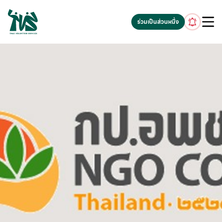
gv-5iuoxpem74qfjw.dv.googlehosted.com
ร่วมเป็นส่วนหนึ่ง