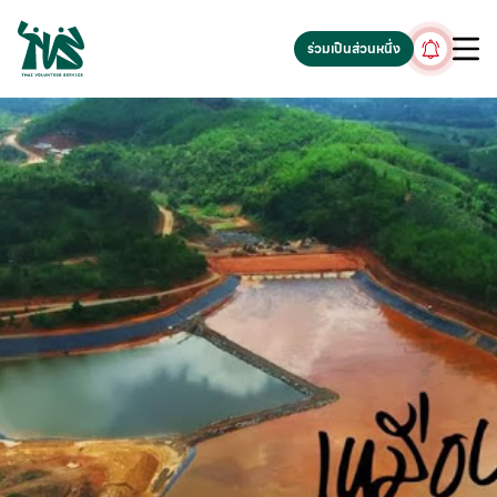
gv-5iuoxpem74qfjw.dv.googlehosted.com
ร่วมเป็นส่วนหนึ่ง