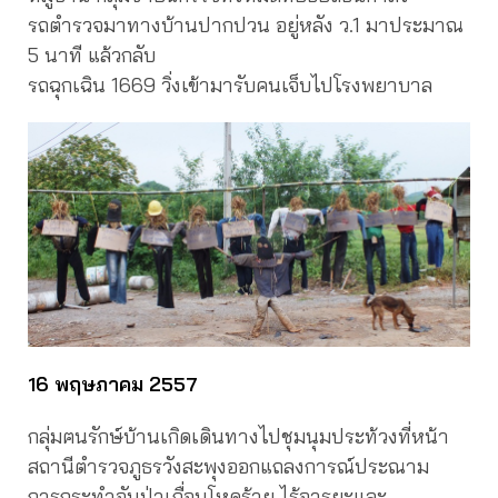
รถตำรวจมาทางบ้านปากปวน อยู่หลัง ว.1 มาประมาณ
5 นาที แล้วกลับ
รถฉุกเฉิน 1669 วิ่งเข้ามารับคนเจ็บไปโรงพยาบาล
16 พฤษภาคม 2557
กลุ่มฅนรักษ์บ้านเกิดเดินทางไปชุมนุมประท้วงที่หน้า
สถานีตำรวจภูธรวังสะพุงออกแถลงการณ์ประณาม
การกระทำอันป่าเถื่อนโหดร้าย ไร้อารยะและ