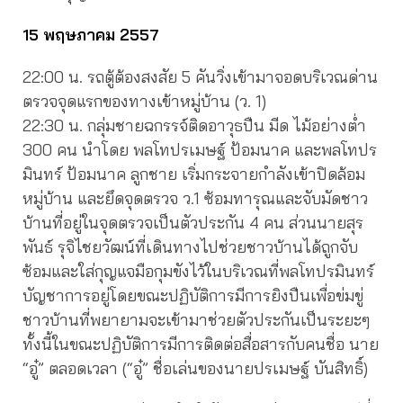
15 พฤษภาคม 2557
22:00 น. รถตู้ต้องสงสัย 5 คันวิ่งเข้ามาจอดบริเวณด่าน
ตรวจจุดแรกของทางเข้าหมู่บ้าน (ว. 1)
22:30 น. กลุ่มชายฉกรรจ์ติดอาวุธปืน มีด ไม้อย่างต่ำ
300 คน นำโดย พลโทปรเมษฐ์ ป้อมนาค และพลโทปร
มินทร์ ป้อมนาค ลูกชาย เริ่มกระจายกำลังเข้าปิดล้อม
หมู่บ้าน และยึดจุดตรวจ ว.1 ซ้อมทารุณและจับมัดชาว
บ้านที่อยู่ในจุดตรวจเป็นตัวประกัน 4 คน ส่วนนายสุร
พันธ์ รุจิไชยวัฒน์ที่เดินทางไปช่วยชาวบ้านได้ถูกจับ
ซ้อมและใส่กุญแจมือกุมขังไว้ในบริเวณที่พลโทปรมินทร์
บัญชาการอยู่โดยขณะปฏิบัติการมีการยิงปืนเพื่อข่มขู่
ชาวบ้านที่พยายามจะเข้ามาช่วยตัวประกันเป็นระยะๆ
ทั้งนี้ในขณะปฏิบัติการมีการติดต่อสื่อสารกับคนชื่อ นาย
“อู๋” ตลอดเวลา (“อู๋” ชื่อเล่นของนายปรเมษฐ์ บันสิทธิ์)