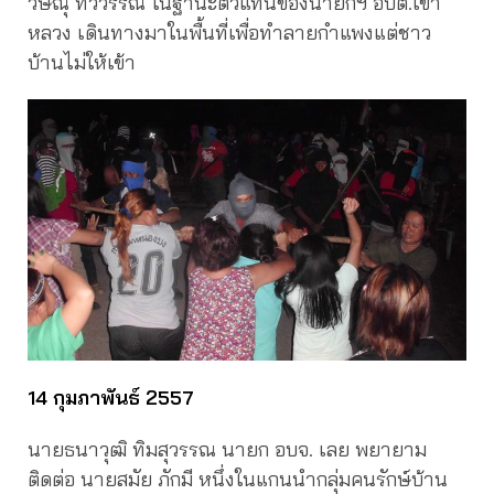
วิษณุ ทวีวรรณ ในฐานะตัวแทนของนายกฯ อบต.เขา
หลวง เดินทางมาในพื้นที่เพื่อทำลายกำแพงแต่ชาว
บ้านไม่ให้เข้า
14 กุมภาพันธ์ 2557
นายธนาวุฒิ ทิมสุวรรณ นายก อบจ. เลย พยายาม
ติดต่อ นายสมัย ภักมี หนึ่งในแกนนำกลุ่มคนรักษ์บ้าน