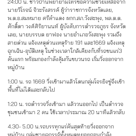
24:00 น. ชาวบ้านพยายามโทรขอความช่วยเหลือจาก
นายวิโรจน์ จิวะรังสรรค์ ผู้ว่าราชการจังหวัดเลย,
พ.ต.อ.สมหมาย ศรีคำแดง ผกก.สภ.วังสะพุง, พล.ต.ต.
ศักดิ์ดา วงศ์ศิริยานนท์ ผู้บังคับการตำรวจภูธร จังหวัด
เลย, นายบรรบต ยาฟอง นายอำเภอวังสะพุง รวมถึง
สายด่วน แจ้งเหตุด่วนเหตุร้าย 191 และ1669 แจ้งเหตุ
ฉุกเฉิน-อุบัติเหตุ ในช่วงเวลาใกล้เคียงกับที่รถขนแร่3
คันแรก พร้อมกองกำลังคุ้มกันขบวนรถ เริ่มวิ่งออกจาก
หมู่บ้าน
1:00 น. รถ 1669 วิ่งเข้ามาแล้วโดนกลุ่มโจรยิงขู่จึงเข้า
พื้นที่ไม่ได้และกลับไป
1:20 น. รถตำรวจวิ่งเข้ามา แล้ววนออกไป เป็นตำรวจ
ชุมชนเข้ามา 2 คน ใช้เวลาประมาณ 20 นาทีแล้วกลับ
4.30- 5.00 น.รถบรรทุกแร่คันสุดท้ายวิ่งออกจาก
หมู่บ้าน กลุ่มชายฉกรรจ์ทั้งหมดทยอยถอนกำลัง