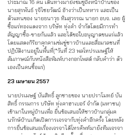
ประมาณ 16 คน เดินทางมายังข่มขู่ถึงหน้าบ้านของ
นายสุรพันธ์ รุจิไชยวัฒน์ อ้างว่าเป็นทหาร และเป็น
ตัวแทนของ นายธนาวุธ ทิมสุวรรณ นายก อบจ. เลย ผู้
ซื้อแร่ทองแดงจาก บริษัท ทุ่งคำ จำกัดโดยมีการทำ
สัญญาซื้อ-ขายกันแล้ว และได้ขอใบอนุญาตขนแร่แล้ว
โดยแสดงกิริยาคุกคามข่มขู่ชาวบ้านและสื่อมวลชนที่
ปฏิบัติงานอยู่ในพื้นที่(*วันที่ 23 พลโทปรเมษฐ์ให้
สัมภาษณ์กับหนังสือพิมพ์บางกอกโพสต์ กลับคำว่า ตัว
เองเป็นคนซื้อแร่)
23 เมษายน 2557
นายปรเมษฐ์ บันสิทธิ์ ลูกชายของ นายปราโมทย์ บัน
สิทธิ์ กรรมการ บริษัท ทุ่งคาฮาเบอร์ จำกัด (มหาชน)
เข้ามาในหมู่บ้านเพื่อ ยื่นข้อเสนอให้ชาวบ้านกลุ่มฅ
นรักษ์บ้านเกิดเปิดการเจรจากับทุ่งคำอีกครั้ง โดยหลัง
การยื่นข้อเสนอเรื่องเจรจาได้โทรศัพท์มายังทีมเจรจา