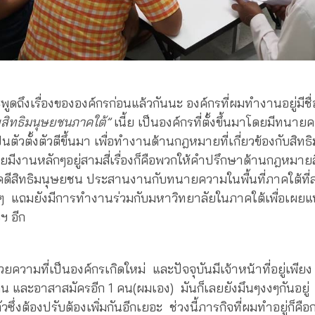
ูดถึงเรื่องขององค์กรก่อนแล้วกันนะ องค์กรที่ผมทำงานอยู่มีชื่
สิทธิมนุษยชนภาคใต้”
เนี้ย เป็นองค์กรที่ตั้งขึ้นมาโดยมีทนายค
นตัวตั้งตัวตีขึ้นมา เพื่อทำงานด้านกฎหมายที่เกี่ยวข้องกับสิ
โดยมีงานหลักๆอยู่สามสี่เรื่องก็คือพวกให้คำปรึกษาด้านกฎหมา
คดีสิทธิมนุษยชน ประสานงานกับทนายความในพื้นที่ภาคใต้ที่
งๆ แถมยังมีการทำงานร่วมกับมหาวิทยาลัยในภาคใต้เพื่อเผยแพ
ฯ อีก
้วยความที่เป็นองค์กรเกิดใหม่ และปัจจุบันมีเจ้าหน้าที่อยู่เพี
และอาสาสมัครอีก 1 คน(ผมเอง) มันก็เลยยังมึนๆงงๆกันอยู่ 
ัวซึ่งต้องปรับต้องเพิ่มกันอีกเยอะ ช่วงนี้ภารกิจที่ผมทำอยู่ก็คื