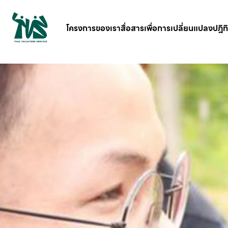
gv-5iuoxpem74qfjw.dv.googlehosted.com
โครงการของเรา
สื่อสารเพื่อการเปลี่ยนแปลง
ปฎิท