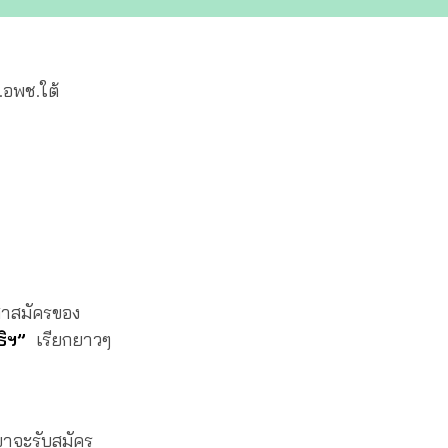
.อพช.ใต้
าสาสมัครของ
ธิฯ”
เรียกยาวๆ
เขาจะรับสมัคร