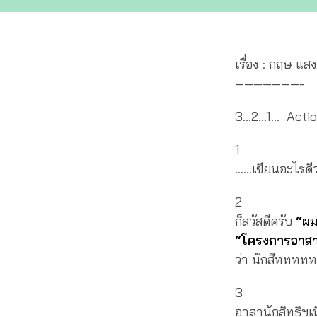
เรื่อง : กฤษ แ
———————-
3…2…1… Action
1
……เขียนอะไรดี
2
ก็สวัสดีครับ
“ผม
“โครงการอาสาส
ว่า นักสีททท
3
อาสานักสิทธิฯเน