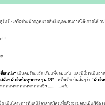
สงสุริทร์ /เครือข่ายนักกฎหมายสิทธิมนุษยชนภาคใต้-ภายใต้ กป
!!!
วะ
ชื่อเหน่ง”
เป็นคนร้อยเอ็ด เรียนที่ขอนแก่น และปีนี้มาเป็นอ
มัครนักสิทธิมนุษยชน รุ่น
13
”
หรือเรียกกันสั้นๆว่า
“นักสิท
ทททททททททททททททททธิฯ …………..ครับ
ี่ย เป็นโครงการที่มูลนิธิอาสาสมัครเพื่อสังคม(มอส.)เป็นผู้จัด 