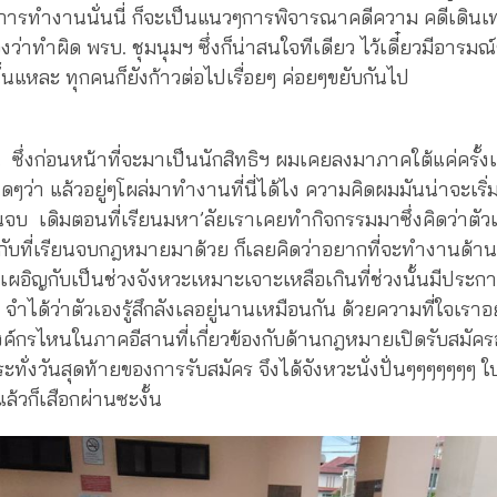
การทำงานนั่นนี่ ก็จะเป็นแนวๆการพิจารณาคดีความ คดีเดินเท
ว่าทำผิด พรบ. ชุมนุมฯ ซึ่งก็น่าสนใจทีเดียว ไว้เดี๋ยวมีอารม
็นั้นแหละ ทุกคนก็ยังก้าวต่อไปเรื่อยๆ ค่อยๆขยับกันไป
ซึ่งก่อนหน้าที่จะมาเป็นนักสิทธิฯ ผมเคยลงมาภาคใต้แค่ครั้งเด
ิดๆว่า แล้วอยู่ๆโผล่มาทำงานที่นี่ได้ไง ความคิดผมมันน่าจะเริ่ม
ยนจบ เดิมตอนที่เรียนมหา’ลัยเราเคยทำกิจกรรมมาซึ่งคิดว่าตั
กับที่เรียนจบกฎหมายมาด้วย ก็เลยคิดว่าอยากที่จะทำงานด้า
ผอิญกับเป็นช่วงจังหวะเหมาะเจาะเหลือเกินที่ช่วงนั้นมีประก
จำได้ว่าตัวเองรู้สึกลังเลอยู่นานเหมือนกัน ด้วยความที่ใจเราอ
องค์กรไหนในภาคอีสานที่เกี่ยวข้องกับด้านกฎหมายเปิดรับสมั
ทั่งวันสุดท้ายของการรับสมัคร จึงได้จังหวะนั่งปั่นๆๆๆๆๆๆๆ ใ
แล้วก็เสือกผ่านซะงั้น