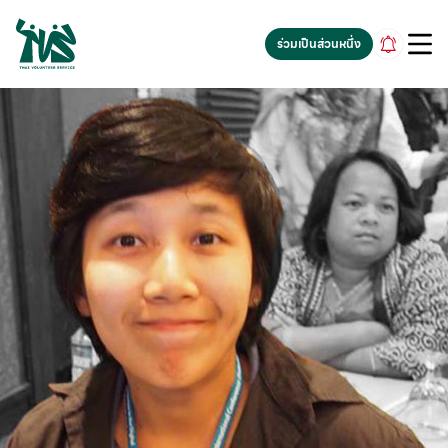
gv-5iuoxpem74qfjw.dv.googlehosted.com
ร่วมเป็นส่วนหนึ่ง