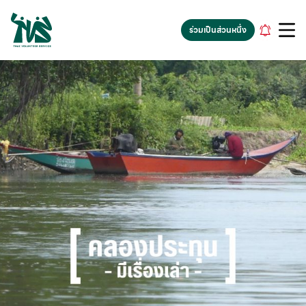
gv-5iuoxpem74qfjw.dv.googlehosted.com
ร่วมเป็นส่วนหนึ่ง