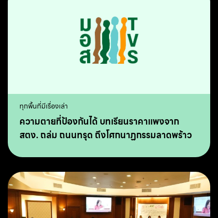
ทุกพื้นที่มีเรื่องเล่า
ความตายที่ป้องกันได้ บทเรียนราคาแพงจาก
สตง. ถล่ม ถนนทรุด ถึงโศกนาฏกรรมลาดพร้าว