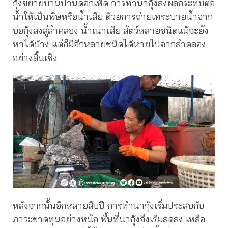
กุ้งขยายบานปานดอกเห็ด การทำนากุ้งส่งผลกระทบต่อ
น้ำให้เป็นพิษหรือน้ำเสีย ด้วยการถ่ายเทระบายน้ำจาก
บ่อกุ้งลงสู่ลำคลอง น้ำเน่าเสีย สัตว์หลายชนิดแม้จะยัง
หาได้บ้าง แต่ก็มีอีกหลายชนิดได้หายไปจากลำคลอง
อย่างสิ้นเชิง
หลังจากนั้นอีกหลายสิบปี การทำนากุ้งเริ่มประสบกับ
ภาวะขาดทุนอย่างหนัก พื้นที่นากุ้งจึงเริ่มลดลง เหลือ