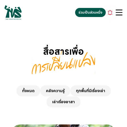
gv-5iuoxpem74qfjw.dv.googlehosted.com
ร่วมเป็นส่วนหนึ่ง
สื่อสารเพื่อ
ทั้งหมด
คลังความรู้
ทุกพื้นที่มีเรื่องเล่า
เล่าเรื่องอาสา