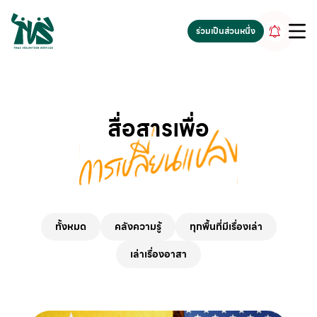
gv-5iuoxpem74qfjw.dv.googlehosted.com
ร่วมเป็นส่วนหนึ่ง
สื่อสารเพื่อ
ทั้งหมด
คลังความรู้
ทุกพื้นที่มีเรื่องเล่า
เล่าเรื่องอาสา