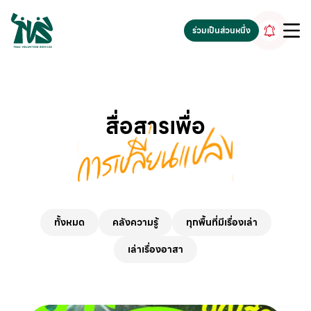
gv-5iuoxpem74qfjw.dv.googlehosted.com
ร่วมเป็นส่วนหนึ่ง
สื่อสารเพื่อ
ทั้งหมด
คลังความรู้
ทุกพื้นที่มีเรื่องเล่า
เล่าเรื่องอาสา