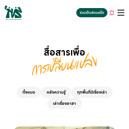
gv-5iuoxpem74qfjw.dv.googlehosted.com
ร่วมเป็นส่วนหนึ่ง
สื่อสารเพื่อ
ทั้งหมด
คลังความรู้
ทุกพื้นที่มีเรื่องเล่า
เล่าเรื่องอาสา