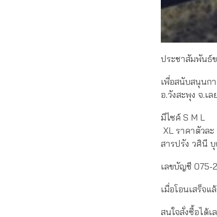
ประชาสัมพันธ์
เพื่อสนับสนุนกา
อ.วังสะพุง จ.เล
มีไซค์ S M L
XL ราคาตัวละ 3
สารปรัง วศินี บ
เลขบัญชี 075-
เมื่อโอนเสร็จแ
สนใจสั่งซื้อได้เ