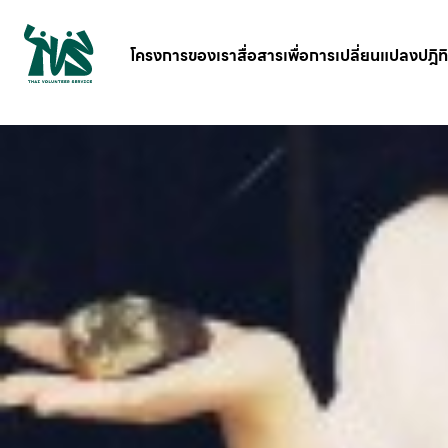
gv-5iuoxpem74qfjw.dv.googlehosted.com
โครงการของเรา
สื่อสารเพื่อการเปลี่ยนแปลง
ปฎิท