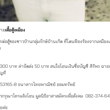
ขาย
เสื้อสู้เหมือง
รต่อสู้ของชาวบ้านกลุ่มรักษ์บ้านเกิด ที่โดนฟ้องร้องจากเหมือ
ย
00 บาท ค่าจัดส่ง 50 บาท สนใจโอนเงินชื่อบัญชี ศิริพร ฉาย
ุญที
253165-8 ธนาคารไทยพาณิชย์ ออมทรัพย์
ล้วกรุณาโทรแจ้งโอน มูลนิธิอาสาสมัครเพื่อสังคม 082-374-6
ลยค่ะ