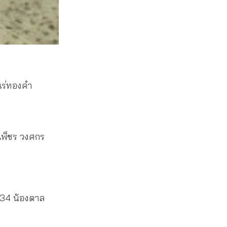
งแร่ทองคำ
เพ็ชร วงศกร
434 น้องตาล