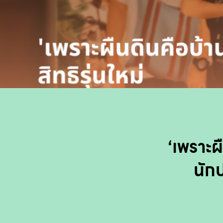
‘เพราะผ
นัก