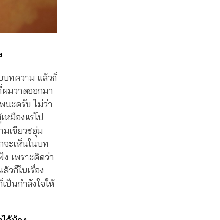
ง
บบบทความ แล้วก็
ดที่ผมวาดออกมา
าพนะครับ ไม่ว่า
้เหมืองแร่โป
วามเขียวชอุ่ม
อยากจะเห็นในบท
ัง เพราะคิดว่า
้วก็ในเรื่อง
็เป็นกำลังใจให้
ได้บ้าง