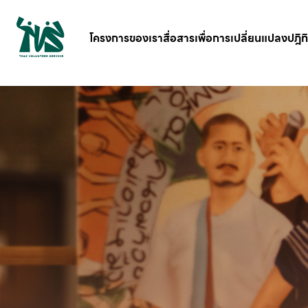
gv-5iuoxpem74qfjw.dv.googlehosted.com
โครงการของเรา
สื่อสารเพื่อการเปลี่ยนแปลง
ปฎิท