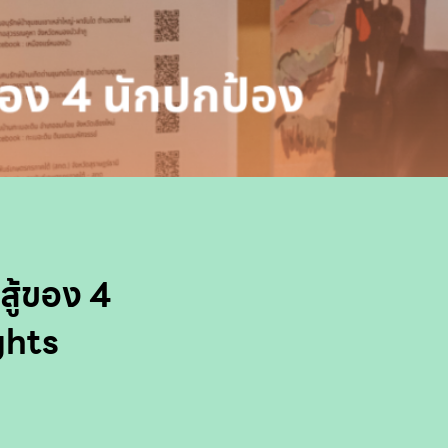
สู้ของ 4
ghts