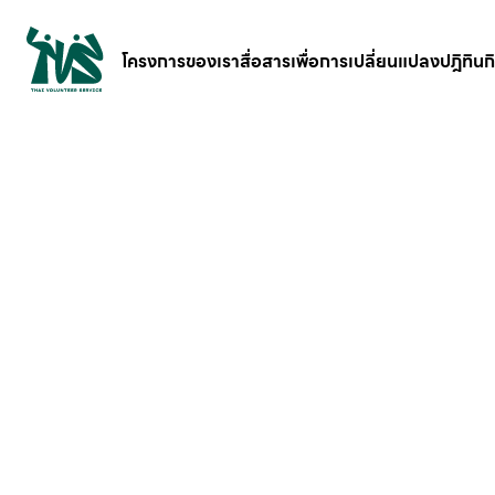
gv-5iuoxpem74qfjw.dv.googlehosted.com
โครงการของเรา
สื่อสารเพื่อการเปลี่ยนแปลง
ปฎิทิน