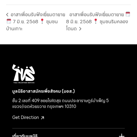
อาสาเพื่อนรับฟังเยี่ยมตายาย
อาสาเพื่อนรับฟังเยี่ยมตายาย
7 มิ.ย. 2568
ชุมชน
8 มิ.ย. 2568
ชุมชนริมคลอง
บ้านเกาะ
โตนด
มูลนิธิอาสาสมัครเพื่อสังคม (มอส.)
ชั้น 2 เลขที่ 409 ซอยโรหิตสุข ถนนประชาราษฎร์บำเพ็ญ 5
แขวง/เขตห้วยขวาง กรุงเทพฯ 10310
Get Direction
เกี่ยวกับมูลนิธิ