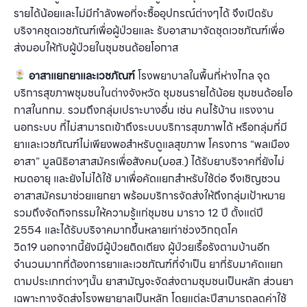
รายได้น้อยและไม่มีกำลังพอที่จะซื้ออุปกรณ์ต่างๆได้ จึงเปิดรับ
บริจาคชุดเวชภัณฑ์เพื่อผู้ป่วยและ รับอาสามาจัดชุดเวชภัณฑ์เพื่อ
ส่งมอบให้กับผู้ป่วยในชุมชนด้อยโอกาส
อาสาแยกยาและเวชภัณฑ์
โรงพยาบาลในพื้นที่ห่างไกล จุด
บริการสุขภาพชุมชนในต่างจังหวัด ชุมชนรายได้น้อย ชุมชนด้อยโอ
กาสในกทม. รวมถึงกลุ่มเปราะบางอื่น เช่น คนไร้บ้าน แรงงาน
นอกระบบ ที่ไม่สามารถเข้าถึงระบบบริการสุขภาพได้ หรือกลุ่มที่มี
ยาและเวชภัณฑ์ไม่เพียงพอสำหรับดูแลสุขภาพ โครงการ “พลเมือง
อาสา” มูลนิธิอาสาสมัครเพื่อสังคม(มอส.) ได้รับยาบริจาคที่ยังไม่
หมดอายุ และยังไม่ได้ใช้ มาเพื่อคัดแยกสำหรับใช้ต่อ จึงเชิญชวน
อาสาสมัครมาช่วยแยกยา พร้อมบริการจัดส่งให้ถึงกลุ่มเป้าหมาย
รวมถึงจัดกิจกรรมให้ความรู้แก่ชุมชน มาราว 12 ปี ตั้งแต่ปี
2554 และได้รับบริจาคมากขึ้นหลายเท่าช่วงวิกฤตโค
วิด19 นอกจากนี้ยังมีผู้ป่วยติดเตียง ผู้ป่วยเรื้อรังตามบ้านอีก
จำนวนมากที่ต้องการยาและเวชภัณฑ์ที่จำเป็น ยาที่รับมาคัดแยก
ตามประเภทต่างๆนั้น ยาสามัญจะจัดส่งตามชุมชนเป็นหลัก ส่วนยา
เฉพาะทางจัดส่งโรงพยายาลเป็นหลัก โดยแต่ละปีสามารถลดค่าใช้