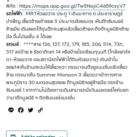
พิกัด :
https://maps.app.goo.gl/Tw5NojiC46S9csyV7
รถไฟฟ้า
: MRTห้วยขวาง ประตู 1 เดินมาทาง ถ.ประชาราษฎร์
บำเพ็ญ เลี้ยวซ้ายเข้าซอย 5 ประมาณร้อยเมตร เห็นตึกซัมเมอร์
ซ้ายมือ เดินลอดใต้ถุนตึกจนสุดแล้วเลี้ยวซ้ายจะถึงตึกมูลนิธิฯซ้าย
มือ ขึ้นไปรอชั้น 4 ได้เลย
รถเมล์
: ****สาย 136, 137, 172, 179, 185, 206, 514, 73ก,
517 ลงป้าย ซ.รัชดาภิเษก 14 หรือป้ายโรงเรียนกุนนที (ใกล้แยกรัช
ดา-ห้วยขวาง และสถานีรถไฟฟ้าใต้ดินห้วยขวาง) เดินเข้าใน
ซอย14เห็นร้านเซเว่นให้เลี้ยวขวา ตรงมาจนถึงยูแมนชั่นแล้วเลี้ยว
ซ้าย ตรงมาเห็น Summer Mansion 3 เลี้ยวขวาเข้าทางศาล
พระภูมิราว 30 เมตรจนสุดซอย ตึกมูลนิธิฯอยู่ซ้ายมือ ตรงข้าม
ซัมเมอร์ 1 หากท่านไม่ต้องการเดินสามารถนั่งวินมอเตอร์ไซค์บอก
ว่ามาตึกมูลนิธิ ฯ ติดซัมเมอร์แมนชั่น
Line
Facebook
Twitter
Copy
Link
Add to calendar