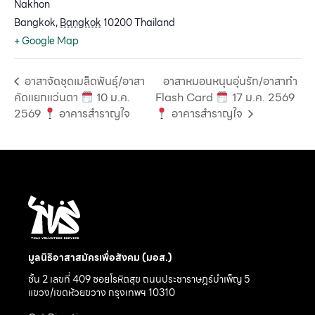
Nakhon
Bangkok
,
Bangkok
10200
Thailand
+ Google Map
อาสาจัดชุดเมล็ดพันธุ์/อาสา
อาสาหมอนหนุนอุ่นรัก/อาสาทำ
คัดแยกแว่นตา
10 ม.ค.
Flash Card
17 ม.ค. 2569
2569
อาคารสำราญใจ
อาคารสำราญใจ
มูลนิธิอาสาสมัครเพื่อสังคม (มอส.)
ชั้น 2 เลขที่ 409 ซอยโรหิตสุข ถนนประชาราษฎร์บำเพ็ญ 5
แขวง/เขตห้วยขวาง กรุงเทพฯ 10310