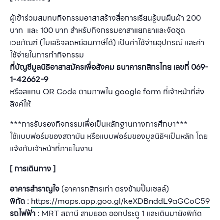
ผู้เข้าร่วมสมทบกิจกรรมอาสาสร้างสื่อการเรียนรู้บนผืนผ้า 200
บาท และ 100 บาท สำหรับกิจกรรมอาสาแยกยาและจัดชุด
เวชภัณฑ์ (ใบเสร็จลดหย่อนภาษีได้) เป็นค่าใช้จ่ายอุปกรณ์ และค่า
ใช้จ่ายในการทำกิจกรรม
ที่บัญชีมูลนิธิอาสาสมัครเพื่อสังคม
ธนาคารกสิกรไทย เลขที่ 069-
1-42662-9
หรือสแกน QR Code ตามภาพใน google form ที่เจ้าหน้าที่ส่ง
ลิงค์ให้
***การรับรองกิจกรรมเพื่อเป็นหลักฐานทางการศึกษา***
ใช้แบบฟอร์มของสถาบัน หรือแบบฟอร์มของมูลนิธิฯเป็นหลัก โดย
แจ้งกับเจ้าหน้าที่ภายในงาน
[ การเดินทาง ]
อาคารสำราญใจ
(อาคารกสิกรเก่า ตรงข้ามปั๊มเชลล์)
พิกัด :
https://maps.app.goo.gl/keXDBnddL9aGCoC59
รถไฟฟ้า :
MRT สถานี สามยอด ออกประตู 1 และเดินมายังพิกัด