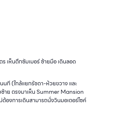
 เห็นตึกซัมเมอร์ ซ้ายมือ เดินลอด
กุนนที (ใกล้แยกรัชดา-ห้วยขวาง และ
เลี้ยวซ้าย ตรงมาเห็น Summer Mansion
ม่ต้องการเดินสามารถนั่งวินมอเตอร์ไซค์