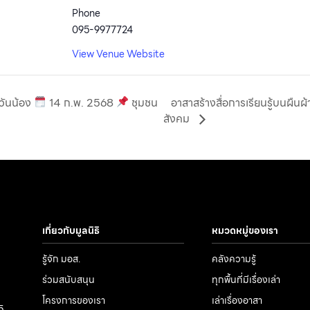
Phone
095-9977724
View Venue Website
วันน้อง
14 ก.พ. 2568
ชุมชน
อาสาสร้างสื่อการเรียนรู้บนผืนผ
สังคม
เกี่ยวกับมูลนิธิ
หมวดหมู่ของเรา
รู้จัก มอส.
คลังความรู้
ร่วมสนับสนุน
ทุกพื้นที่มีเรื่องเล่า
โครงการของเรา
เล่าเรื่องอาสา
5