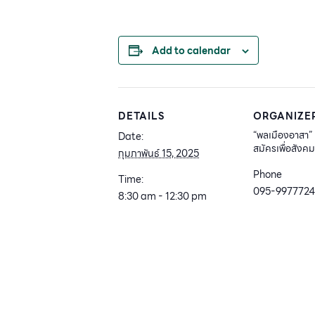
Link
Add to calendar
DETAILS
ORGANIZE
“พลเมืองอาสา” 
Date:
สมัครเพื่อสังค
กุมภาพันธ์ 15, 2025
Phone
Time:
095-9977724
8:30 am - 12:30 pm