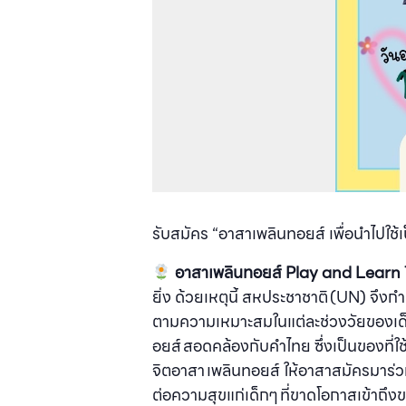
รับสมัคร “อาสาเพลินทอยส์ เพื่อนำไปใช้เ
อาสาเพลินทอยส์ Play and Learn 
ยิ่ง ด้วยเหตุนี้ สหประชาชาติ (UN) จึงกำ
ตามความเหมาะสมในแต่ละช่วงวัยของเด็
อยส์ สอดคล้องกับคำไทย ซึ่งเป็นของที่ใช้
จิตอาสา เพลินทอยส์ ให้อาสาสมัครมาร่วม
ต่อความสุขแก่เด็กๆ ที่ขาดโอกาสเข้าถึง