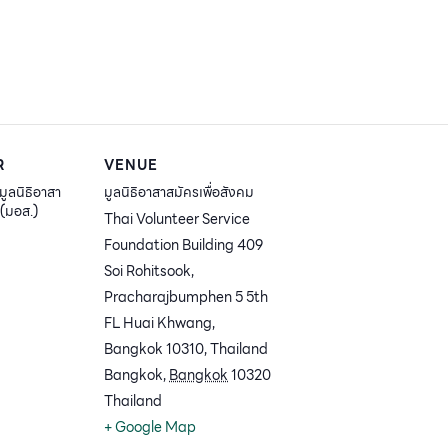
R
VENUE
มูลนิธิอาสา
มูลนิธิอาสาสมัครเพื่อสังคม
ม(มอส.)
Thai Volunteer Service
Foundation Building 409
Soi Rohitsook,
Pracharajbumphen 5 5th
FL Huai Khwang,
Bangkok 10310, Thailand
Bangkok
,
Bangkok
10320
Thailand
+ Google Map