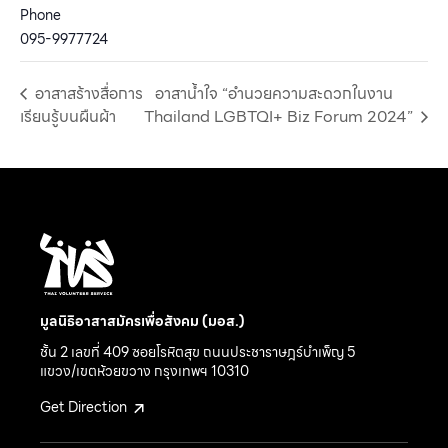
Phone
095-9977724
อาสาสร้างสื่อการ
อาสาน้ำใจ “อำนวยความสะดวกในงาน
เรียนรู้บนผืนผ้า
Thailand LGBTQI+ Biz Forum 2024”
มูลนิธิอาสาสมัครเพื่อสังคม (มอส.)
ชั้น 2 เลขที่ 409 ซอยโรหิตสุข ถนนประชาราษฎร์บำเพ็ญ 5
แขวง/เขตห้วยขวาง กรุงเทพฯ 10310
Get Direction