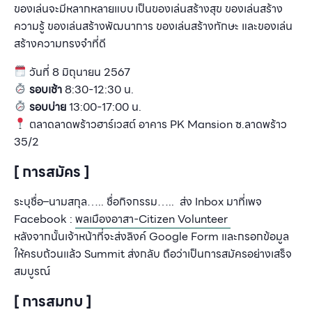
ของเล่นจะมีหลากหลายแบบ เป็นของเล่นสร้างสุข ของเล่นสร้าง
ความรู้ ของเล่นสร้างพัฒนาการ ของเล่นสร้างทักษะ และของเล่น
สร้างความทรงจำที่ดี
วันที่
8 มิถุนายน
2567
รอบเช้า
8:30-12:30
น
.
รอบบ่าย
13:00-17:00
น
.
ตลาดลาดพร้าวฮาร์เวสต์ อาคาร PK Mansion ซ.ลาดพร้าว
35/2
[ การสมัคร ]
ระบุชื่อ
–
นามสกุล
…..
ชื่อกิจกรรม
….. ส่ง Inbox
มาที่เพจ
F
acebook :
พลเมืองอาสา
-Citizen Volunteer
หลังจากนั้นเจ้าหน้าที่จะส่งลิงค์
Google Form
และกรอกข้อมูล
ให้ครบถ้วนแล้ว
Summit
ส่งกลับ ถือว่าเป็นการสมัครอย่างเสร็จ
สมบูรณ์
[ การสมทบ ]