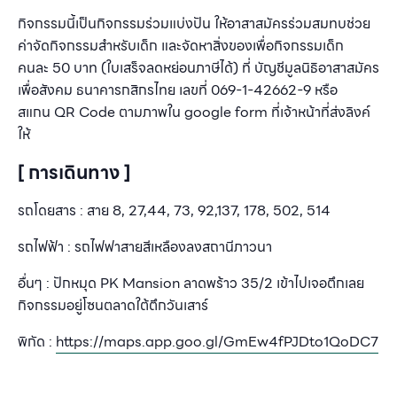
กิจกรรมนี้เป็นกิจกรรมร่วมแบ่งปัน ให้อาสาสมัครร่วมสมทบช่วย
ค่าจัดกิจกรรมสำหรับเด็ก และจัดหาสิ่งของเพื่อกิจกรรมเด็ก
คนละ
50
บาท
(
ใบเสร็จลดหย่อนภาษีได้
)
ที่ บัญชีมูลนิธิอาสาสมัคร
เพื่อสังคม ธนาคารกสิกรไทย เลขที่
069-1-42662-9
หรือ
สแกน
QR Code
ตามภาพใน
google form
ที่เจ้าหน้าที่ส่งลิงค์
ให้
[ การเดินทาง ]
รถโดยสาร : สาย 8, 27,44, 73, 92,137, 178, 502, 514
รถไฟฟ้า : รถไฟฟาสายสีเหลืองลงสถานีภาวนา
อื่นๆ : ปักหมุด PK Mansion ลาดพร้าว 35/2 เข้าไปเจอตึกเลย
กิจกรรมอยู่โซนตลาดใต้ตึกวันเสาร์
พิกัด :
https://maps.app.goo.gl/GmEw4fPJDto1QoDC7