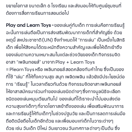
ขยายโอกาส ขนาดเล็ก 6 โรงเรียน และส่งมอบให้กับศูนย์ชุมชนที่
ต้องการสื่อการเรียนการสอนต่อไป
Play and Learn Toys -
ของเล่นคู่กับเด็ก การเล่นคือการเรียนรู้
ฉะนั้นการเล่นถือเป็นการส่งเสริมพัฒนาการเด็กที่สำคัญยิ่ง ด้วย
เหตุนี้ สหประชาชาติ (UN) จึงกำหนดให้ “การเล่น” เป็นหนึ่งในสิทธิ
เด็ก เพื่อให้สังคมได้ตระหนักถึงความสำคัญ และเพื่อให้เด็กเข้าถึง
ของเล่นตามความเหมาะสมในแต่ละช่วงวัยของเด็ก กิจกรรมจิต
อาสา “เพลินทอยส์” มาจาก Play + Learn Toys
= Plearn Toys หรือ เพลินทอยส์ สอดคล้องกับคำไทย ซึ่งเป็นของ
ที่ใช้ “เล่น” ที่ให้ทั้งความสุข สนุก เพลิดเพลิน แล้วยังมีประโยชน์ต่อ
การ “เรียนรู้” ในเวลาเดียวกันด้วย กิจกรรมจิตอาสา เพลินทอยส์
ให้อาสาสมัครมาร่วมทำของเล่นชนิดต่างๆ ซึ่งทางมูลนิธิจะเลือก
ชนิดของเล่นหมุนเวียนกันไป ของเล่นที่ได้เราจะนำไปมอบส่งต่อ
ความสุขแก่เด็กๆ ที่ขาดโอกาสเข้าถึงของเล่น เพื่อเสริมพัฒนาการ
และการเรียนรู้ให้กับเด็กๆในช่วงปฐมวัย และเป็นการลดการเล่นมือ
ถือติดมือถือในเด็กอีกด้วย และเพื่อมอบแก่เด็กในวาระต่างๆ
ด้วย เช่น วันเด็ก ปีใหม่ วันเยาวชน วันเทศกาล ต่างๆ เป็นต้น ซึ่ง