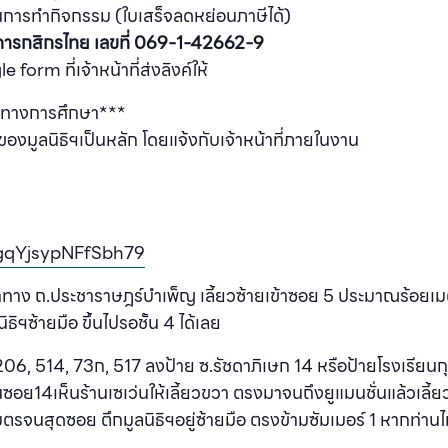
ายในการทำกิจกรรม (ใบเสร็จลดหย่อนภาษีได้)
ารกสิกรไทย เลขที่ 069-1-42662-9
m ที่เจ้าหน้าที่ส่งลิงค์ให้
านทางการศึกษา***
งมูลนิธิฯเป็นหลัก โดยแจ้งกับเจ้าหน้าที่ภายในงาน
YgqYjsypNFfSbh79
ทาง ถ.ประชาราษฎร์บำเพ็ญ เลี้ยวซ้ายเข้าซอย 5 ประมาณร้อยเมตร
ิธิฯซ้ายมือ ขึ้นไปรอชั้น 4 ได้เลย
 206, 514, 73ก, 517 ลงป้าย ซ.รัชดาภิเษก 14 หรือป้ายโรงเรียน
าในซอย14เห็นร้านเซเว่นให้เลี้ยวขวา ตรงมาจนถึงยูแมนชั่นแล้ว
ตรจนสุดซอย ตึกมูลนิธิฯอยู่ซ้ายมือ ตรงข้ามซัมเมอร์ 1 หากท่านไ
น