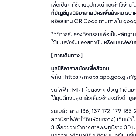
เพื่อเป็นค่าใช้จ่ายอุปกรณ์ และค่าใช้จ่
ที่บัญชีมูลนิธิอาสาสมัครเพื่อสังคม
ธนาค
หรือสแกน QR Code ตามภาพใน google for
***การรับรองกิจกรรมเพื่อเป็นหลักฐ
ใช้แบบฟอร์มของสถาบัน หรือแบบฟอร์มขอ
[ การเดินทาง ]
มูลนิธิอาสาสมัครเพื่อสังคม
พิกัด :
https://maps.app.goo.gl/r
รถไฟฟ้า : MRTห้วยขวาง ประตู 1 เดินมา
ใต้ถุนตึกจนสุดแล้วเลี้ยวซ้ายจะถึงตึกมูลน
รถเมล์ :
สาย 136, 137, 172, 179, 185,
สถานีรถไฟฟ้าใต้ดินห้วยขวาง) เดินเข้
3 เลี้ยวขวาเข้าทางศาลพระภูมิราว 30 เม
บอกว่ามาตึกมูลนิธิ ฯ ติดซัมเมอร์แมนชั่