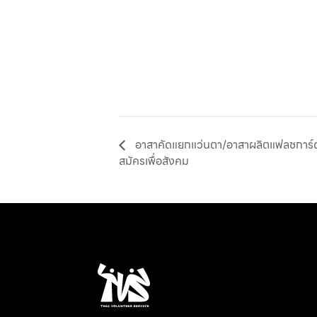
อาสาคัดแยกแว่นตา/อาสาผลิตแฟลชการ
สมัครเพื่อสังคม