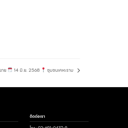
ายาย
14 มิ.ย. 2568
ชุมชนเคหะราม
ติดต่อเรา
โทร : 02-691-0437-9