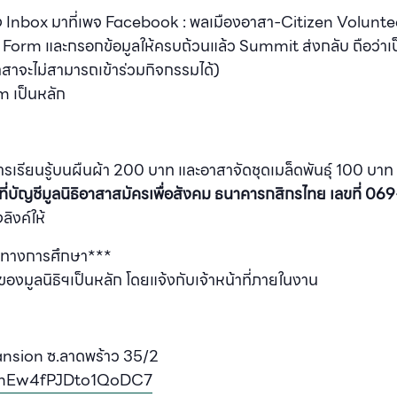
ส่ง Inbox มาที่เพจ Facebook : พลเมืองอาสา-Citizen Volunte
gle Form และกรอกข้อมูลให้ครบถ้วนแล้ว Summit ส่งกลับ ถือว่า
าจะไม่สามารถเข้าร่วมกิจกรรมได้)
m เป็นหลัก
รเรียนรู้บนผืนผ้า 200 บาท และอาสาจัดชุดเมล็ดพันธุ์ 100 บาท (
ที่บัญชีมูลนิธิอาสาสมัครเพื่อสังคม
ธนาคารกสิกรไทย เลขที่ 06
ลิงค์ให้
านทางการศึกษา***
งมูลนิธิฯเป็นหลัก โดยแจ้งกับเจ้าหน้าที่ภายในงาน
nsion ซ.ลาดพร้าว 35/2
/GmEw4fPJDto1QoDC7