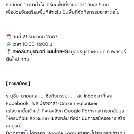
รับสมัคร “อาสาน้ำใจ เตรียมพื้นที่งานอาสา” วันละ 5 คน
เพื่อช่วยจัดเตรียมพื้นที่สำหรับเป็นพื้นที่จัดกิจกรรมอาสาต่อไป
วันที่ 21 ธันวาคม 2567
เวลา 10:00-16:00 น.
สหคลีนิกบูรณวิถี แผนไทย-จีน
มูลนิธิบูรณะชนบท ถ.เพชรบุรี
ตัดใหม่ กทม.
[ การสมัคร ]
ระบุชื่อ–นามสกุล….. ชื่อกิจกรรม….. ส่ง Inbox มาที่เพจ
Facebook : พลเมืองอาสา-Citizen Volunteer
หลังจากนั้นเจ้าหน้าที่จะส่งลิงค์ Google Form และกรอกข้อมูล
ให้ครบถ้วนแล้ว Summit ส่งกลับ ถือว่าเป็นการสมัครอย่างเสร็จ
สมบูรณ์
(หากอาสาไม่ได้กรอก Google Form อาสาจะไม่สามารถเข้าร่วม