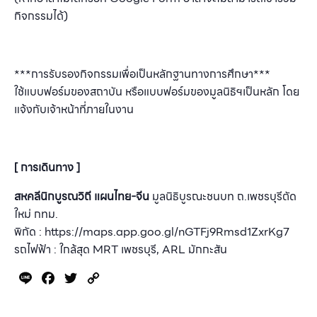
กิจกรรมได้)
***การรับรองกิจกรรมเพื่อเป็นหลักฐานทางการศึกษา***
ใช้แบบฟอร์มของสถาบัน หรือแบบฟอร์มของมูลนิธิฯเป็นหลัก โดย
แจ้งกับเจ้าหน้าที่ภายในงาน
[ การเดินทาง ]
สหคลีนิกบูรณวิถี แผนไทย-จีน
มูลนิธิบูรณะชนบท ถ.เพชรบุรีตัด
ใหม่ กทม.
พิกัด : https://maps.app.goo.gl/nGTFj9Rmsd1ZxrKg7
รถไฟฟ้า : ใกล้สุด MRT เพชรบุรี, ARL มักกะสัน
Line
Facebook
Twitter
Copy
Link