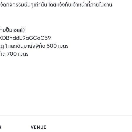
จัดกิจกรรมนั้นๆเท่านั้น โดยแจ้งกับเจ้าหน้าที่ภายในงาน
ามปั๊มเชลล์)
l/keXDBnddL9aGCoC59
ู 1 และเดินมายังพิกัด 500 เมตร
พิกัด 700 เมตร
R
VENUE