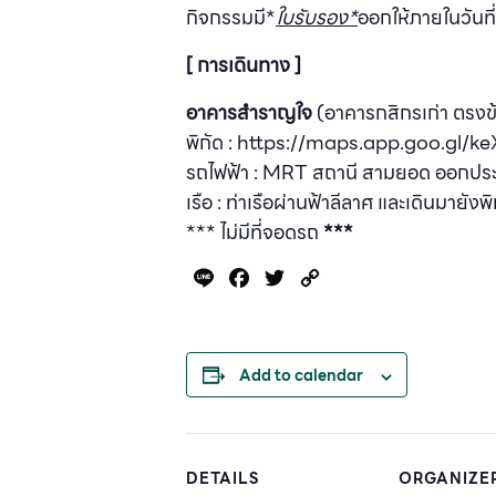
กิจกรรมมี*
ใบรับรอง*
ออกให้ภายในวันที่
[ การเดินทาง ]
อาคารสำราญใจ
(อาคารกสิกรเก่า ตรงข้
พิกัด : https://maps.app.goo.g
รถไฟฟ้า : MRT สถานี สามยอด ออกประต
เรือ : ท่าเรือผ่านฟ้าลีลาศ และเดินมายัง
*** ไม่มีที่จอดรถ
***
Line
Facebook
Twitter
Copy
Link
Add to calendar
DETAILS
ORGANIZE