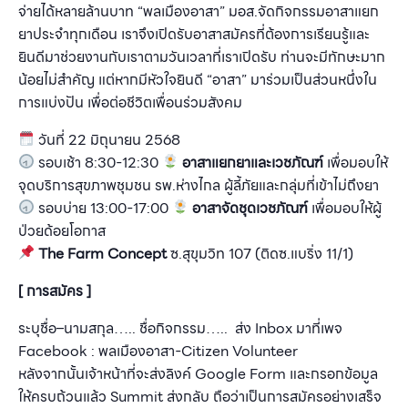
จ่ายได้หลายล้านบาท “พลเมืองอาสา” มอส.จัดกิจกรรมอาสาแยก
ยาประจำทุกเดือน เราจึงเปิดรับอาสาสมัครที่ต้องการเรียนรู้และ
ยินดีมาช่วยงานกับเราตามวันเวลาที่เราเปิดรับ ท่านจะมีทักษะมาก
น้อยไม่สำคัญ แต่หากมีหัวใจยินดี “อาสา” มาร่วมเป็นส่วนหนึ่งใน
การแบ่งปัน เพื่อต่อชีวิตเพื่อนร่วมสังคม
วันที่ 22 มิถุนายน 2568
รอบเช้า 8:30-12:30
อาสาแยกยาและเวชภัณฑ์
เพื่อมอบให้
จุดบริการสุขภาพชุมชน รพ.ห่างไกล ผู้ลี้ภัยและกลุ่มที่เข้าไม่ถึงยา
รอบบ่าย 13:00-17:00
อาสาจัดชุดเวชภัณฑ์
เพื่อมอบให้ผู้
ป่วยด้อยโอกาส
The Farm Concept
ซ.สุขุมวิท 107 (ติดซ.แบริ่ง 11/1)
[ การสมัคร ]
ระบุชื่อ–นามสกุล….. ชื่อกิจกรรม….. ส่ง Inbox มาที่เพจ
Facebook : พลเมืองอาสา-Citizen Volunteer
หลังจากนั้นเจ้าหน้าที่จะส่งลิงค์ Google Form และกรอกข้อมูล
ให้ครบถ้วนแล้ว Summit ส่งกลับ ถือว่าเป็นการสมัครอย่างเสร็จ