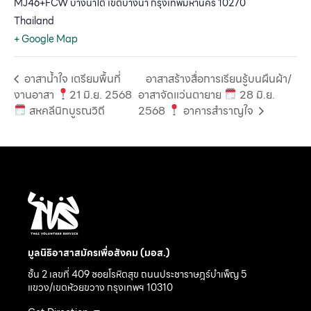
MJ46+FCW บางนาใต้ เขตบางนา กรุงเทพมหานคร 10270
Thailand
+ Google Map
อาสาน้ำใจ เตรียมพื้นที่
อาสาสร้างสื่อการเรียนรู้บนผืนผ้า/
งานอาสา
21 มิ.ย. 2568
อาสาจัดแว่นตายาย
28 มิ.ย.
สหคลีนิกบูรณวิถี
2568
อาคารสำราญใจ
มูลนิธิอาสาสมัครเพื่อสังคม (มอส.)
ชั้น 2 เลขที่ 409 ซอยโรหิตสุข ถนนประชาราษฎร์บำเพ็ญ 5
แขวง/เขตห้วยขวาง กรุงเทพฯ 10310