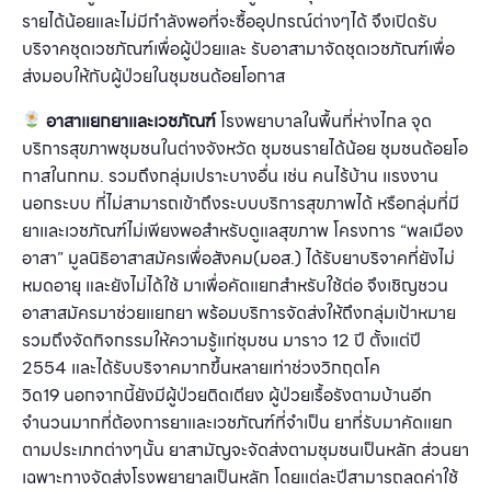
รายได้น้อยและไม่มีกำลังพอที่จะซื้ออุปกรณ์ต่างๆได้ จึงเปิดรับ
บริจาคชุดเวชภัณฑ์เพื่อผู้ป่วยและ รับอาสามาจัดชุดเวชภัณฑ์เพื่อ
ส่งมอบให้กับผู้ป่วยในชุมชนด้อยโอกาส
อาสาแยกยาและเวชภัณฑ์
โรงพยาบาลในพื้นที่ห่างไกล จุด
บริการสุขภาพชุมชนในต่างจังหวัด ชุมชนรายได้น้อย ชุมชนด้อยโอ
กาสในกทม. รวมถึงกลุ่มเปราะบางอื่น เช่น คนไร้บ้าน แรงงาน
นอกระบบ ที่ไม่สามารถเข้าถึงระบบบริการสุขภาพได้ หรือกลุ่มที่มี
ยาและเวชภัณฑ์ไม่เพียงพอสำหรับดูแลสุขภาพ โครงการ “พลเมือง
อาสา” มูลนิธิอาสาสมัครเพื่อสังคม(มอส.) ได้รับยาบริจาคที่ยังไม่
หมดอายุ และยังไม่ได้ใช้ มาเพื่อคัดแยกสำหรับใช้ต่อ จึงเชิญชวน
อาสาสมัครมาช่วยแยกยา พร้อมบริการจัดส่งให้ถึงกลุ่มเป้าหมาย
รวมถึงจัดกิจกรรมให้ความรู้แก่ชุมชน มาราว 12 ปี ตั้งแต่ปี
2554 และได้รับบริจาคมากขึ้นหลายเท่าช่วงวิกฤตโค
วิด19 นอกจากนี้ยังมีผู้ป่วยติดเตียง ผู้ป่วยเรื้อรังตามบ้านอีก
จำนวนมากที่ต้องการยาและเวชภัณฑ์ที่จำเป็น ยาที่รับมาคัดแยก
ตามประเภทต่างๆนั้น ยาสามัญจะจัดส่งตามชุมชนเป็นหลัก ส่วนยา
เฉพาะทางจัดส่งโรงพยายาลเป็นหลัก โดยแต่ละปีสามารถลดค่าใช้