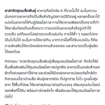
อาสาจัดชุดเมล็ดพันธุ์
อาหารคือปัจจัย 4 ที่ขาดไม่ได้ ฉะนั้นความ
มั่นคงทางอาหารจึงเป็นสิ่งสําคัญต่อการมีชีวิตอยู่ หลายครั้งเราได้
แบ่งปันอาหารให้กับผู้ด้อยโอกาส การให้อาหารเพียงครั้งคราวก็ทํา
ให้เขาอิ่มท้องเป็นครั้งคราว การแบ่งปันอาหารสําเร็จรูปทําได้
รวดเร็ว แต่ก็หมดไปอย่างรวดเร็วเช่นกัน การให้ซ้ำ ๆ ตลอดไปคง
เป็นไปไม่ได้ ฉะนั้นการให้เขามีกิน มากกว่ามื้อที่ได้รับแบ่งปัน ก็คือ
การส่งเสริมให้เขามีแหล่งอาหารสํารองเอง และสามารถเป็นผู้ผลิต
ได้เองด้วย
กิจกรรม “อาสาจัดชุดเมล็ดพันธุ์เพื่อชุมชนด้อยโอกาส” จึงจัดให้มี
ขึ้นเพื่อส่งเสริมให้ชุมชนด้อยโอกาสปลูกพืช อาหารเป็นแหล่งสํารอง
อีกทั้งช่วยลดค่าใช้จ่าย และช่วยให้มีแหล่งอาหารปลอดภัยใกล้ตัว
กิจกรรมนี้เรานําเมล็ด พันธุ์หลากชนิด ที่ปลูกง่าย โตไว ดูแลไม่ยุ่ง
ยาก ใช้พื้นที่น้อย ให้อาสาสมัครมาช่วยกันบรรจุ เขียนคุณประโยชน์
ของพืชที่ได้รับ พร้อมการ์ดพลังใจ เพื่อส่งมอบให้ชุมชนด้อยโอกาส
ต่อไป