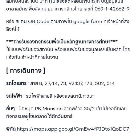
สมทบคนละ 100 บาท (ใบเสร็จลดหย่อนภาษีได้)ที่ บัญชีมูลนิธิ
อาสาสมัครเพื่อสังคม ธนาคารกสิกรไทย เลขที่ 069-1-42662-9
หรือ สแกน QR Code ตามภาพใน google form ที่เจ้าหน้าที่ส่ง
ลิงค์ให้
***การรับรองกิจกรรมเพื่อเป็นหลักฐานทางการศึกษา***
ใช้แบบฟอร์มของสถาบัน หรือแบบฟอร์มของมูลนิธิฯเป็นหลัก โดย
แจ้งกับเจ้าหน้าที่ภายในงาน
[ การเดินทาง ]
รถโดยสาร
: สาย 8, 27,44, 73, 92,137, 178, 502, 514
รถไฟฟ้า
: รถไฟฟ้าสายสีเหลืองลงสถานีภาวนา
อื่นๆ
: ปักหมุด PK Mansion ลาดพร้าว 35/2 เข้าไปเจอตึกเลย
กิจกรรมอยู่โซนตลาดใต้ตึกวันเสาร์
พิกัด
https://maps.app.goo.gl/GmEw4fPJDto1QoDC7