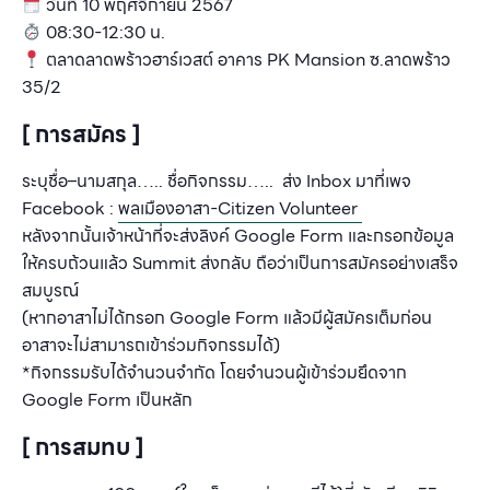
วันที่
10 พฤศจิกายน
2567
0
8:30-12:30
น
.
ตลาดลาดพร้าวฮาร์เวสต์ อาคาร PK Mansion ซ.ลาดพร้าว
35/2
[ การสมัคร ]
ระบุชื่อ
–
นามสกุล
…..
ชื่อกิจกรรม
….. ส่ง Inbox
มาที่เพจ
F
acebook :
พลเมืองอาสา
-Citizen Volunteer
หลังจากนั้นเจ้าหน้าที่จะส่งลิงค์
Google Form
และกรอกข้อมูล
ให้ครบถ้วนแล้ว
Summit
ส่งกลับ ถือว่าเป็นการสมัครอย่างเสร็จ
สมบูรณ์
(หากอาสาไม่ได้กรอก Google Form แล้วมีผู้สมัครเต็มก่อน
อาสาจะไม่สามารถเข้าร่วมกิจกรรมได้)
*กิจกรรมรับได้จำนวนจำกัด โดยจำนวนผู้เข้าร่วมยึดจาก
Google Form เป็นหลัก
[ การสมทบ ]