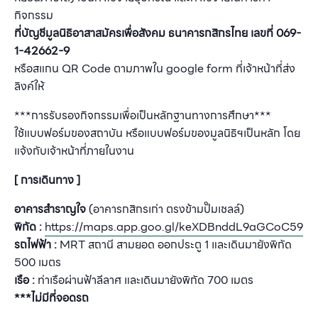
กิจกรรม
ที่บัญชีมูลนิธิอาสาสมัครเพื่อสังคม
ธนาคารกสิกรไทย เลขที่ 069-
1-42662-9
หรือสแกน QR Code ตามภาพใน google form ที่เจ้าหน้าที่ส่ง
ลิงค์ให้
***การรับรองกิจกรรมเพื่อเป็นหลักฐานทางการศึกษา***
ใช้แบบฟอร์มของสถาบัน หรือแบบฟอร์มของมูลนิธิฯเป็นหลัก โดย
แจ้งกับเจ้าหน้าที่ภายในงาน
[ การเดินทาง ]
อาคารสำราญใจ
(อาคารกสิกรเก่า ตรงข้ามปั๊มเชลล์)
พิกัด :
https://maps.app.goo.gl/keXDBnddL9aGCoC59
รถไฟฟ้า :
MRT สถานี สามยอด ออกประตู 1 และเดินมายังพิกัด
500 เมตร
เรือ :
ท่าเรือผ่านฟ้าลีลาศ และเดินมายังพิกัด 700 เมตร
***ไม่มีที่จอดรถ