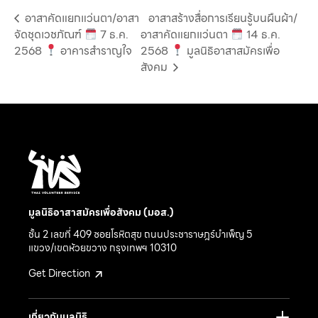
อาสาคัดแยกแว่นตา/อาสา
อาสาสร้างสื่อการเรียนรู้บนผืนผ้า/
จัดชุดเวชภัณฑ์
7 ธ.ค.
อาสาคัดแยกแว่นตา
14 ธ.ค.
2568
อาคารสำราญใจ
2568
มูลนิธิอาสาสมัครเพื่อ
สังคม
มูลนิธิอาสาสมัครเพื่อสังคม (มอส.)
ชั้น 2 เลขที่ 409 ซอยโรหิตสุข ถนนประชาราษฎร์บำเพ็ญ 5
แขวง/เขตห้วยขวาง กรุงเทพฯ 10310
Get Direction
เกี่ยวกับมูลนิธิ