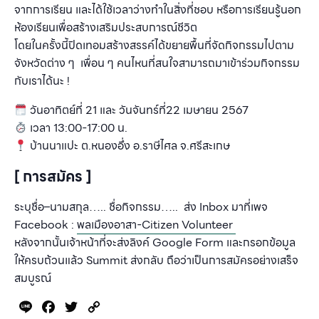
จากการเรียน และได้ใช้เวลาว่างทำในสิ่งที่ชอบ หรือการเรียนรู้นอก
ห้องเรียนเพื่อสร้างเสริมประสบการณ์ชีวิต
โดยในครั้งนี้ปิดเทอมสร้างสรรค์ได้ขยายพื้นที่จัดกิจกรรมไปตาม
จังหวัดต่าง ๆ เพื่อน ๆ คนไหนที่สนใจสามารถมาเข้าร่วมกิจกรรม
กับเราได้นะ !
วันอาทิตย์ที่
21 และ วันจันทร์ที่22
เมษายน
2567
เวลา
13:00-17:00
น
.
บ้านนาแปะ ต
.
หนองอึ่ง อ
.
ราษีไศล จ.ศรีสะเกษ
[ การสมัคร ]
ระบุชื่อ
–
นามสกุล
…..
ชื่อกิจกรรม
….. ส่ง Inbox
มาที่เพจ
F
acebook :
พลเมืองอาสา
-Citizen Volunteer
หลังจากนั้นเจ้าหน้าที่จะส่งลิงค์
Google Form
และกรอกข้อมูล
ให้ครบถ้วนแล้ว
Summit
ส่งกลับ ถือว่าเป็นการสมัครอย่างเสร็จ
สมบูรณ์
Line
Facebook
Twitter
Copy