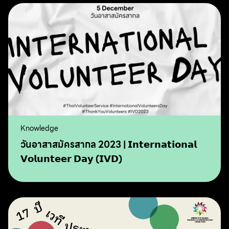
Knowledge
วันอาสาสมัครสากล 2023 | 𝗜𝗻𝘁𝗲𝗿𝗻𝗮𝘁𝗶𝗼𝗻𝗮𝗹
𝗩𝗼𝗹𝘂𝗻𝘁𝗲𝗲𝗿 𝗗𝗮𝘆 (𝗜𝗩𝗗)