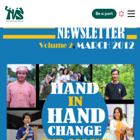
gv-5iuoxpem74qfjw.dv.googlehosted.com
Be a part