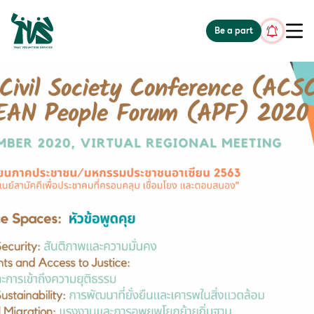
gv-5iuoxpem74qfjw.dv.googlehosted.com
Be a part