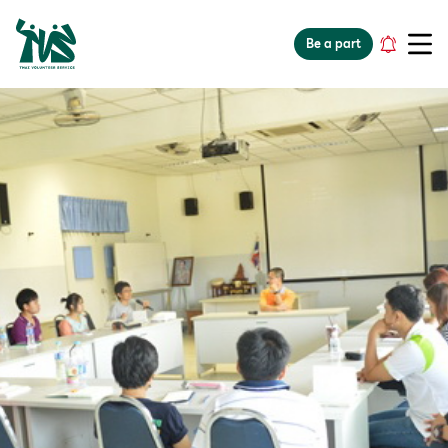
gv-5iuoxpem74qfjw.dv.googlehosted.com
Be a part