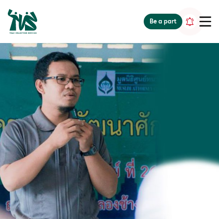
gv-5iuoxpem74qfjw.dv.googlehosted.com
Be a part