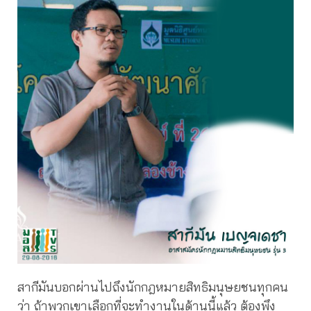
สากีมันบอกผ่านไปถึงนักกฎหมายสิทธิมนุษยชนทุกคน
ว่า ถ้าพวกเขาเลือกที่จะทำงานในด้านนี้แล้ว ต้องพึง