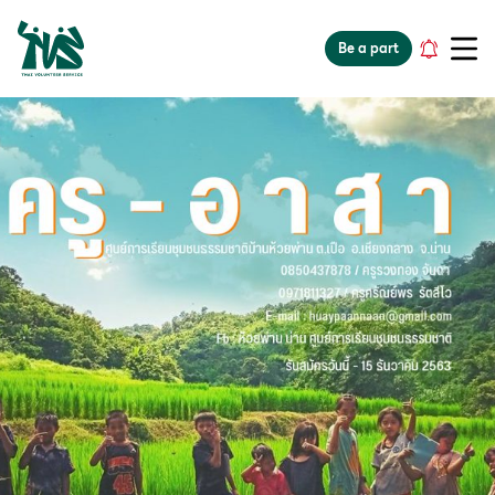
gv-5iuoxpem74qfjw.dv.googlehosted.com
Be a part