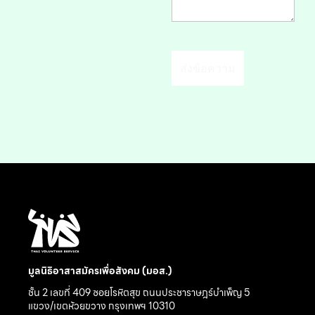
มูลนิธิอาสาสมัครเพื่อสังคม (มอส.)
ชั้น 2 เลขที่ 409 ซอยโรหิตสุข ถนนประชาราษฎร์บำเพ็ญ 5
แขวง/เขตห้วยขวาง กรุงเทพฯ 10310