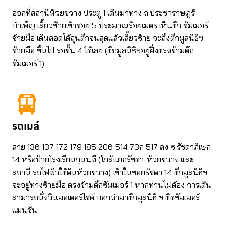
ออกที่สถานีห้วยขวาง ประตู 1 เดินมาทาง ถ.ประชาราษฎร์
บำเพ็ญ เลี้ยวซ้ายเข้าซอย 5 ประมาณร้อยเมตร เห็นตึก ซัมเมอร์
ซ้ายมือ เดินลอดใต้ถุนตึกจนสุดแล้วเลี้ยวซ้าย จะถึงตึกมูลนิธิฯ
ซ้ายมือ ขึ้นไป รอชั้น 4 ได้เลย (ตึกมูลนิธิฯอยู่ฝั่งตรงข้ามตึก
ซัมเมอร์ 1)
รถเมล์
สาย 136 137 172 179 185 206 514 73ก 517 ลง ซ.รัชดาภิเษก
14 หรือป้ายโรงเรียนกุนนที (ใกล้แยกรัชดา-ห้วยขวาง และ
สถานี รถไฟฟ้าใต้ดินห้วยขวาง) เข้าในซอยรัชดา 14 ตึกมูลนิธิฯ
จะอยู่ทางซ้ายมือ ตรงข้ามตึกซัมเมอร์ 1 หากท่านไม่ต้อง การเดิน
สามารถนั่งวินมอเตอร์ไซค์ บอกว่ามาตึกมูลนิธิ ฯ ติดซัมเมอร์
แมนชั่น