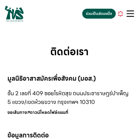
gv-5iuoxpem74qfjw.dv.googlehosted.com
ร่วมเป็นส่วนหนึ่ง
ติดต่อเรา
มูลนิธิอาสาสมัครเพื่อสังคม (มอส.)
ชั้น 2 เลขที่ 409 ซอยโรหิตสุข ถนนประชาราษฎร์บำเพ็ญ
5
แขวง/เขตห้วยขวาง กรุงเทพฯ 10310
ขอเส้นทาง
ดาวน์โหลดไฟล์แผนที่
ข้อมูลการติดต่อ