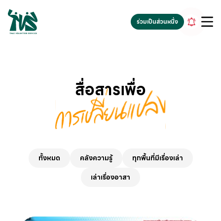
gv-5iuoxpem74qfjw.dv.googlehosted.com
ร่วมเป็นส่วนหนึ่ง
สื่อสารเพื่อ
ทั้งหมด
คลังความรู้
ทุกพื้นที่มีเรื่องเล่า
เล่าเรื่องอาสา