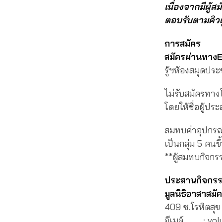
เนื่องจากมีผู้
ตอบรับตามคิวผู้
การสมัคร
สมัครผ่านทางE
รู้ฯห้องสมุดปร
ไม่รับสมัครทางโ
โดยให้ชื่อผู้ป
สมทบค่าอุปกรณ
เป็นกลุ่ม 5 คนข
**ผู้สมทบกิจก
ประสานกิจกร
มูลนิธิอาสาสมัค
409 ซ.โรหิตสุ
อีเมล์ : vol