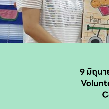
9 มิถุนา
Volunt
C