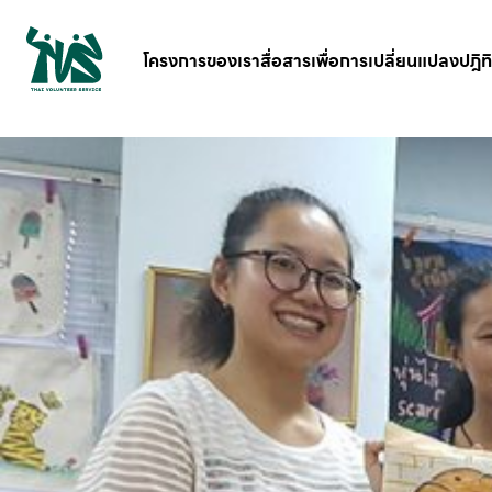
gv-5iuoxpem74qfjw.dv.googlehosted.com
โครงการของเรา
สื่อสารเพื่อการเปลี่ยนแปลง
ปฎิท