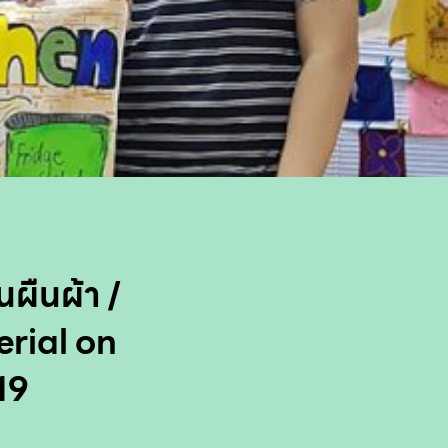
นผืนผ้า /
rial on
19