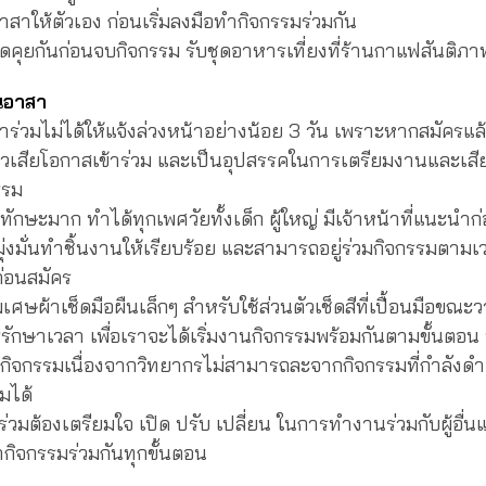
สาให้ตัวเอง ก่อนเริ่มลงมือทำกิจกรรมร่วมกัน
ันก่อนจบกิจกรรม รับชุดอาหารเที่ยงที่ร้านกาแฟสันติภา
นอาสา
ข้าร่วมไม่ได้ให้แจ้งล่วงหน้าอย่างน้อย 3 วัน เพราะหากสมัครแล้
รอคิวเสียโอกาสเข้าร่วม และเป็นอุปสรรคในการเตรียมงานและเสี
รรม
ทักษะมาก ทำได้ทุกเพศวัยทั้งเด็ก ผู้ใหญ่ มีเจ้าหน้าที่แนะนำ
่งมั่นทำชิ้นงานให้เรียบร้อย และสามารถอยู่ร่วมกิจกรรมตามเ
่อนสมัคร
เศษผ้าเช็ดมือผืนเล็กๆ สำหรับใช้ส่วนตัวเช็ดสีที่เปื้อนมือขณะ
รักษาเวลา เพื่อเราจะได้เริ่มงานกิจกรรมพร้อมกันตามขั้นต
มกิจกรรมเนื่องจากวิทยากรไม่สามารถละจากกิจกรรมที่กำลังดำเน
่วมได้
าร่วมต้องเตรียมใจ เปิด ปรับ เปลี่ยน ในการทำงานร่วมกับผู้อื
กิจกรรมร่วมกันทุกขั้นตอน