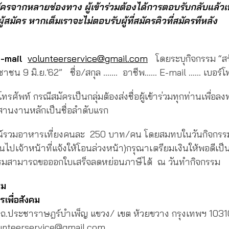
สมัครจากหลายช่องทาง ผู้เข้าร่วมต้องได้การตอบรับกลับแล้วเ
สมัคร หากเต็มเราจะไม่ตอบรับผู้ที่สมัครคิวที่
สมัครทีหลัง
-mail
volunteerservice@gmail.com
โดยระบุกิจกรรม “สร้
ะชาชน 9 มิ.ย.’62” ชื่อ/สกุล ……. อาชีพ…… E-mail …… เบอร์
ทรศัพท์ กรณีสมัครเป็นกลุ่มต้องส่งชื่อผู้เข้าร่วมทุกท่านเพื่อล
ระสานงานหลักเป็นชื่อลำดับแรก
์รวมอาหารเที่ยงคนละ 250 บาท/คน โดยสมทบในวันกิจกรรม (
ึ้นไปเจ้าหน้าที่แจ้งให้โอนล่วงหน้า)กรุณาเตรียมเงินให้พอดีเป
รรมสามารถขอออกใบเสร็จลดหย่อนภาษีได้ ณ วันทำกิจกรรม
รม
รเพื่อสังคม
ข ถ.ประชาราษฎร์บำเพ็ญ แขวง/ เขต ห้วยขวาง กรุงเทพฯ 1031
unteerservice@gmail.com