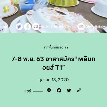
ทุกพื้นที่มีเรื่องเล่า
7-8 พ.ย. 63 อาสาสมัคร“เพลินท
อยส์ T1”
ตุลาคม 13, 2020
Line
Facebook
Twitter
Copy
แชร์
Link