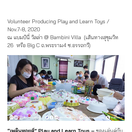
Volunteer Producing Play and Learn Toys /
Nov.7-8, 2020
ณ แบมบินี่ วิลล่า @ Bambini Villa (เส้นทางสุขุมวิท
26 หรือ Big C ถ.พระราม4 ซ.อรรถกวี)
“เพลินทอยส์”
Play and Learn Toys
–
ของเล่นคู่กับ