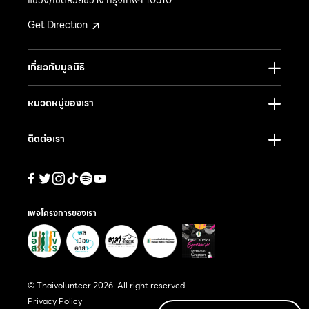
แขวง/เขตห้วยขวาง กรุงเทพฯ 10310
Get Direction
เกี่ยวกับมูลนิธิ
หมวดหมู่ของเรา
ติดต่อเรา
เพจโครงการของเรา
© Thaivolunteer 2026. All right reserved
Privacy Policy