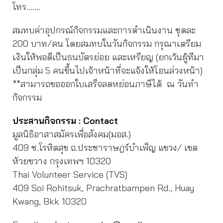
โทร…….
สมทบค่าอุปกรณ์กิจกรรมและการดำเนินงาน ชุดละ
200 บาท/คน โดยสมทบในวันกิจกรรม กรุณาเตรียม
เงินให้พอดีเป็นธนบัตรย่อย และเหรียญ (ยกเว้นผู้ทีมา
เป็นกลุ่ม 5 คนขึ้นไปเจ้าหน้าที่จะแจ้งให้โอนล่วงหน้า)
**สามารถขอออกใบเสร็จลดหย่อนภาษีได้ ณ วันทำ
กิจกรรม
ประสานกิจกรรม : Contact
มูลนิธิอาสาสมัครเพื่อสังคม(มอส.)
409 ซ.โรหิตสุข ถ.ประชาราษฎร์บำเพ็ญ แขวง/ เขต
ห้วยขวาง กรุงเทพฯ 10320
Thai Volunteer Service (TVS)
409 Soi Rohitsuk, Prachratbampen Rd., Huay
Kwang, Bkk 10320