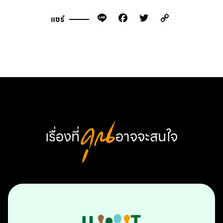
Line
Facebook
Twitter
Copy
แชร์
Link
เรื่องที่
คุณ
อาจจะสนใจ