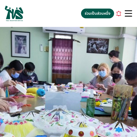
gv-5iuoxpem74qfjw.dv.googlehosted.com
ร่วมเป็นส่วนหนึ่ง