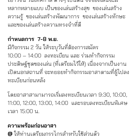
หลากหลายแบบ เป็นของเล่นสร้างสุข ของเล่นสร้าง
ความรู้ ของเล่นสร้างพัฒนาการ ของเล่นสร้างทักษะ
และของเล่นสร้างความทรงจำที่ดี
กำหนดการ 7-8
พ.ย.
มีกิจกรรม 2 วัน ให้ระบุวันที่ต้องการสมัคร
10:00 – 14:00 ลงทะเบียน และ ร่วมทำกิจกรรม
ประดิษฐ์ชุดของเล่น (ที่เตรียมไว้ให้) เนื่องจากเป็นงาน
เปิดนอกสถานที่ จะทยอยทำกิจกรรมอาสาตามที่ผู้ไปลง
ทะเบียนก่อนหลัง
โดยอาสาสามามารถเริ่มลงทะเบียนเวลา 9:30, 10:00,
11:00, 12:00, 13:00, 14:00 และรอบลงทะเบียนพิเศษ
เวลา 15:00 น.
ความพร้อมก่อนอาสา
@
ให้ท่านเตรียมกรรไกรสำหรับใช้ส่วนตัว