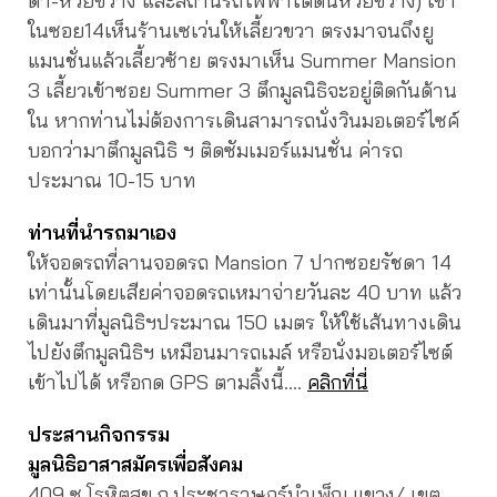
ดา-ห้วยขวาง และสถานีรถไฟฟ้าใต้ดินห้วยขวาง) เข้า
ในซอย14เห็นร้านเซเว่นให้เลี้ยวขวา ตรงมาจนถึงยู
แมนชั่นแล้วเลี้ยวซ้าย ตรงมาเห็น Summer Mansion
3 เลี้ยวเข้าซอย Summer 3 ตึกมูลนิธิจะอยู่ติดกันด้าน
ใน หากท่านไม่ต้องการเดินสามารถนั่งวินมอเตอร์ไซค์
บอกว่ามาตึกมูลนิธิ ฯ ติดซัมเมอร์แมนชั่น ค่ารถ
ประมาณ 10-15 บาท
ท่านที่นำรถมาเอง
ให้จอดรถที่ลานจอดรถ Mansion 7 ปากซอยรัชดา 14
เท่านั้นโดยเสียค่าจอดรถเหมาจ่ายวันละ 40 บาท แล้ว
เดินมาที่มูลนิธิฯประมาณ 150 เมตร ให้ใช้เส้นทางเดิน
ไปยังตึกมูลนิธิฯ เหมือนมารถเมล์ หรือนั่งมอเตอร์ไซต์
เข้าไปได้ หรือกด GPS ตามลิ้งนี้….
คลิกที่นี่
ประสานกิจกรรม
มูลนิธิอาสาสมัครเพื่อสังคม
409 ซ.โรหิตสุข ถ.ประชาราษฎร์บำเพ็ญ แขวง/ เขต