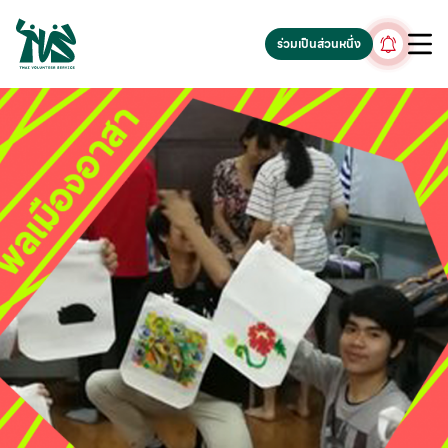
gv-5iuoxpem74qfjw.dv.googlehosted.com
ร่วมเป็นส่วนหนึ่ง