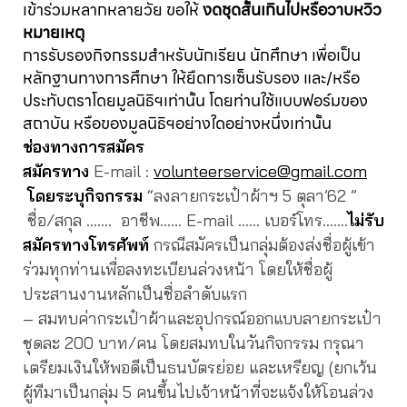
เข้าร่วมหลากหลายวัย ขอให้
งดชุดสั้นเกินไปหรือวาบหวิว
หมายเหตุ
การรับรองกิจกรรมสำหรับนักเรียน นักศึกษา เพื่อเป็น
หลักฐานทางการศึกษา ให้ยืดการเซ็นรับรอง และ/หรือ
ประทับตราโดยมูลนิธิฯเท่านั้น โดยท่านใช้แบบฟอร์มของ
สถาบัน หรือของมูลนิธิฯอย่างใดอย่างหนึ่งเท่านั้น
ช่องทางการสมัคร
สมัครทาง
E-mail :
volunteerservice@gmail.com
โดยระบุกิจกรรม
“ลงลายกระเป๋าผ้าฯ 5 ตุลา’62 ”
ชื่อ/สกุล ……. อาชีพ…… E-mail …… เบอร์โทร…….
ไม่รับ
สมัครทางโทรศัพท์
กรณีสมัครเป็นกลุ่มต้องส่งชื่อผู้เข้า
ร่วมทุกท่านเพื่อลงทะเบียนล่วงหน้า โดยให้ชื่อผู้
ประสานงานหลักเป็นชื่อลำดับแรก
– สมทบค่ากระเป๋าผ้าและอุปกรณ์ออกแบบลายกระเป๋า
ชุดละ 200 บาท/คน โดยสมทบในวันกิจกรรม กรุณา
เตรียมเงินให้พอดีเป็นธนบัตรย่อย และเหรียญ (ยกเว้น
ผู้ทีมาเป็นกลุ่ม 5 คนขึ้นไปเจ้าหน้าที่จะแจ้งให้โอนล่วง