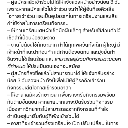
– ผู้สมัครแล้วเข้าร่วมไม่ได้ให้แจ้งล่วงหน้าอย่างน้อย 3 วัน
เพราะหากสมัครแล้วไม่เข้าร่วม จะทำให้ผู้อื่นที่รอคิวเสีย
โอกาสเข้าร่วม และเป็นอุปสรรคในการเตรียมงานและเสีย
ค่าใช้จ่ายในการเตรียมกิจกรรม
– ให้ท่านเตรียมเศษผ้าเช็ดมือผืนเล็กๆ สำหรับใช้ส่วนตัวไว้
เช็ดสีที่เปื้อนมือขณะวาด
– งานไม่ต้องใช้ทักษะมาก ทำได้ทุกเพศวัยทั้งเด็ก ผู้ใหญ่ มี
เจ้าหน้าที่แนะนำก่อนทำ แต่ท่านต้องอดทน และมุ่งมั่นทำ
ชิ้นงานให้เรียบร้อย และ
สามารถอยู่ร่วมกิจกรรมตามเวลา
ที่กำหนด
ให้ประเมินตนเองก่อนสมัคร
– ผู้สมัครที่ลงชื่อแล้วไม่สามารถมาได้ ให้แจ้งกลับอย่าง
น้อย 3 วันล่วงหน้า ทั้งนี้เพื่อไม่ให้ผู้ที่รอคิวเข้าร่วม
กิจกรรมเสียโอกาสเข้าร่วมอาสา
– ให้อาสาสมัครรักษาเวลา เพื่อเราจะเริ่มกิจกรรมพร้อม
กันตามขั้นตอน หากสายมากเราจะปิดรับร่วมกิจกรรม
เนื่องจากวิทยากรไม่สามารถละจากกิจกรรมที่กำลัง
ดำเนินอยู่มาเริ่มกับผู้ที่เพิ่งเข้าร่วมได้
– อาสาที่จะเข้าร่วมต้องเตรียมใจ เปิด ปรับ เปลี่ยน ในการ