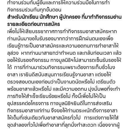
ทำงานร่วมกับผู้อื่นและการให้ความร่วมมือในการทำ
กิจกรรมร่วมกันทุกขั้นตอน
สำหรับนักเรียน นักศึกษา ผู้ปกครอง ที่มาทำกิจกรรมอ่าน
รายละเอียดก่อนการสมัคร
เพื่อไม่ให้เสียบรรยากาศการทำกิจกรรมอาสาสมัครหาก
ท่านเน้นมาขอใบรับรองมากกว่าการฝึกฝนตนเองเพื่อ
เรียนรู้การเป็นอาสาสมัครและความอดทนการทำอาสาให้
ลุล่วง หากท่านมาสายกว่ากำหนด และกลับก่อนเวลา แล้ว
ขอให้รับรองกิจกรรม ทางมูลนิธิฯไม่สามารถเซ็นรับรองให้
ได้ การที่ท่านมาร่วมกิจกรรมเพราะต้องการเก็บชั่วโมง
อาสา เรายินดีสนับสนุนการเรียนรู้งานอาสา แต่ขอให้
ตรวจสอบตนเองก่อนว่าเป็นงานถนัดหรือไม่ เตรียมตัว
พร้อมอาสาแล้วหรือไม่ และมีความอดทน มุ่งมั่นพอที่จะทำ
ภารกิจให้สำเร็จเรียบร้อยหรือไม่ ทั้งนี้เพื่อไม่ให้เป็น
อุปสรรคต่อโครงการ ทางมูลนิธิฯยินดีในการส่งเสริม
กิจกรรมอาสาแก่ท่าน จึงขอให้ท่านตระหนักถึงการอาสา
ให้เต็มที่เช่นเดียวกับอาสาสมัครทั่วไป การแต่งกายให้ใส่
ชุดลำลองทั่วไปเพื่อทำอาสาที่ลุกนั่งทำสะดวก เนื่องจากผู้