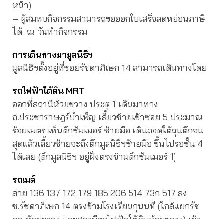
หน้า)
– ผู้สมทบกิจกรรมสามารถขอออกใบเสร็จลดหย่อนภาษี
ได้ ณ วันทำกิจกรรม
การเดินทางมามูลนิธิฯ
มูลนิธิฯตั้งอยู่ที่ซอยรัชดาภิเษก 14 สามารถเดินทางโดย
รถไฟฟ้าใต้ดิน MRT
ออกที่สถานีห้วยขวาง ประตู 1 เดินมาทาง
ถ.ประชาราษฎร์บำเพ็ญ เลี้ยวซ้ายเข้าซอย 5 ประมาณ
ร้อยเมตร เห็นตึกซัมเมอร์ ซ้ายมือ เดินลอดใต้ถุนตึกจน
สุดแล้วเลี้ยวซ้ายจะถึงตึกมูลนิธิฯซ้ายมือ ขึ้นไปรอชั้น 4
ได้เลย (ตึกมูลนิธิฯ อยู่ฝั่งตรงข้ามตึกซัมเมอร์ 1)
รถเมล์
สาย 136 137 172 179 185 206 514 73ก 517 ลง
ซ.รัชดาภิเษก 14 ตรงข้ามโรงเรียนกุนนที (ใกล้แยกรัช