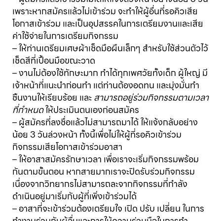
เพราะหากสมัครแล้วไม่เข้าร่วม จะทำให้ผู้อื่นที่รอคิวเสีย
โอกาสเข้าร่วม และเป็นอุปสรรคในการเตรียมงานและเสีย
ค่าใช้จ่ายในการเตรียมกิจกรรม
– ให้ท่านเตรียมเศษผ้าเช็ดมือผืนเล็กๆ สำหรับใช้ส่วนตัวไว้
เช็ดสีที่เปื้อนมือขณะวาด
– งานไม่ต้องใช้ทักษะมาก ทำได้ทุกเพศวัยทั้งเด็ก ผู้ใหญ่ มี
เจ้าหน้าที่แนะนำก่อนทำ แต่ท่านต้องอดทน และมุ่งมั่นทำ
ชิ้นงานให้เรียบร้อย และ
สามารถอยู่ร่วมกิจกรรมตามเวลา
ที่กำหนด
ให้ประเมินตนเองก่อนสมัคร
– ผู้สมัครที่ลงชื่อแล้วไม่สามารถมาได้ ให้แจ้งกลับอย่าง
น้อย 3 วันล่วงหน้า ทั้งนี้เพื่อไม่ให้ผู้ที่รอคิวเข้าร่วม
กิจกรรมเสียโอกาสเข้าร่วมอาสา
– ให้อาสาสมัครรักษาเวลา เพื่อเราจะเริ่มกิจกรรมพร้อม
กันตามขั้นตอน หากสายมากเราจะปิดรับร่วมกิจกรรม
เนื่องจากวิทยากรไม่สามารถละจากกิจกรรมที่กำลัง
ดำเนินอยู่มาเริ่มกับผู้ที่เพิ่งเข้าร่วมได้
– อาสาที่จะเข้าร่วมต้องเตรียมใจ เปิด ปรับ เปลี่ยน ในการ
ทำงานร่วมกับผู้อื่นและการให้ความร่วมมือในการทำ