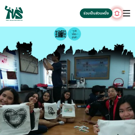
gv-5iuoxpem74qfjw.dv.googlehosted.com
ร่วมเป็นส่วนหนึ่ง