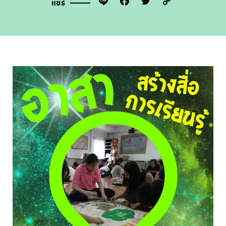
Line
Facebook
Twitter
Copy
แชร์
Link