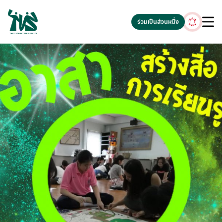
gv-5iuoxpem74qfjw.dv.googlehosted.com
ร่วมเป็นส่วนหนึ่ง