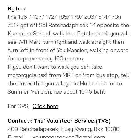
By bus
line 136 / 137/ 172/ 185/ 179/ 206/ 514/ 73ก
/517 get off Soi Ratchadaphisek 14 opposite the
Kunnatee School, walk into Ratchada 14, you will
see 7-11 Mart, turn right and walk straight then
turn left in front of You Mansion, walking onward
for approximately 100 meters.
If you don’t want to walk you can take
motorcycle taxi from MRT or from bus stop, tell
the driver that you will go to Mu-la-ni-thi or to
Summer Mansion, fee about 10-15 baht
For GPS,
Click here
Contact : Thai Volunteer Service (TVS)
409 Ratchadapesek, Huay Kwang, Bkk 10310
E-mail : volunteerservice@gmail.com