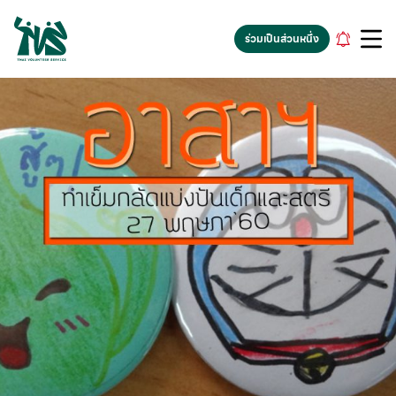
gv-5iuoxpem74qfjw.dv.googlehosted.com
ร่วมเป็นส่วนหนึ่ง