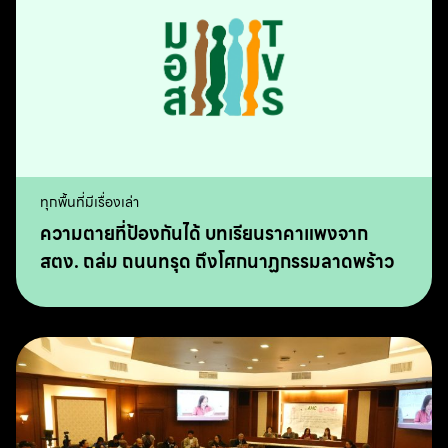
ทุกพื้นที่มีเรื่องเล่า
ความตายที่ป้องกันได้ บทเรียนราคาแพงจาก
สตง. ถล่ม ถนนทรุด ถึงโศกนาฏกรรมลาดพร้าว