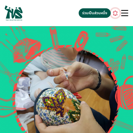
gv-5iuoxpem74qfjw.dv.googlehosted.com
ร่วมเป็นส่วนหนึ่ง